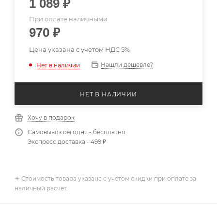
1 089
₽
При оплате наличными
970
₽
Цена указана с учетом НДС 5%
Нашли дешевле?
Нет в наличии
НЕТ В НАЛИЧИИ
Хочу в подарок
Самовывоз сегодня - бесплатно
Экспресс доставка - 499 ₽
✴️ Стоимость товара указана с учетом скидки при оплате за
наличный расчет.