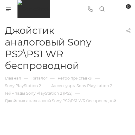
0
Джойстик
аналоговый Sony
PS2\PS1 WR
беспроводной
—
—
—
Главная
Каталог
Ретро приставки
—
—
Sony PlayStation 2
Аксессуары Sony Playstation 2
—
Геймпады Sony PlayStation 2 (PS2)
Джойстик аналоговый Sony PS2\PS1 WR беспроводной