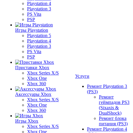
Playstation 4
Playstation 3
PS Vita
PSP
Игры Playstation
Playstation 5
Playstation 4
Playstation 3
PS Vita
PSP
Приставки Xbox
Xbox Series X/S
Услуги
Xbox One
Xbox 360
Ремонт Playstation 3
(PS3)
Аксессуары Xbox
Ремонт
Xbox Series X/S
геймпадов PS3
Xbox One
(Sixaxis &
Xbox 360
DualShock)
Ремонт блока
Игры Xbox
питания (PS3)
Xbox Series X/S
Ремонт Playstation 4
Xbox One