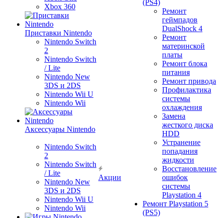
(PS4)
Xbox 360
Ремонт
геймпадов
DualShock 4
Приставки Nintendo
Ремонт
Nintendo Switch
материнской
2
платы
Nintendo Switch
Ремонт блока
/ Lite
питания
Nintendo New
Ремонт привода
3DS и 2DS
Профилактика
Nintendo Wii U
системы
Nintendo Wii
охлаждения
Замена
жесткого диска
Аксессуары Nintendo
HDD
Устранение
Nintendo Switch
попадания
2
жидкости
Nintendo Switch
Восстановление
/ Lite
Акции
ошибок
Nintendo New
системы
3DS и 2DS
Playstation 4
Nintendo Wii U
Ремонт Playstation 5
Nintendo Wii
(PS5)