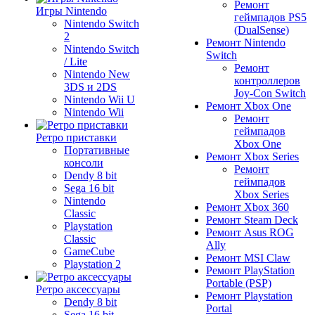
Ремонт
Игры Nintendo
геймпадов PS5
Nintendo Switch
(DualSense)
2
Ремонт Nintendo
Nintendo Switch
Switch
/ Lite
Ремонт
Nintendo New
контроллеров
3DS и 2DS
Joy-Con Switch
Nintendo Wii U
Ремонт Xbox One
Nintendo Wii
Ремонт
геймпадов
Ретро приставки
Xbox One
Портативные
Ремонт Xbox Series
консоли
Ремонт
Dendy 8 bit
геймпадов
Sega 16 bit
Xbox Series
Nintendo
Ремонт Xbox 360
Classic
Ремонт Steam Deck
Playstation
Ремонт Asus ROG
Classic
Ally
GameCube
Ремонт MSI Claw
Playstation 2
Ремонт PlayStation
Portable (PSP)
Ретро аксессуары
Ремонт Playstation
Dendy 8 bit
Portal
Sega 16 bit