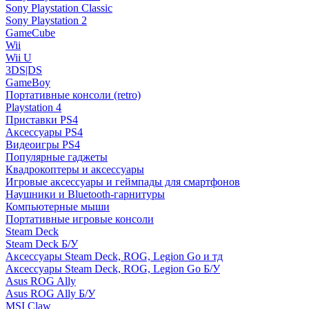
Sony Playstation Classic
Sony Playstation 2
GameCube
Wii
Wii U
3DS|DS
GameBoy
Портативные консоли (retro)
Playstation 4
Приставки PS4
Аксессуары PS4
Видеоигры PS4
Популярные гаджеты
Квадрокоптеры и аксессуары
Игровые аксессуары и геймпады для смартфонов
Наушники и Bluetooth-гарнитуры
Компьютерные мыши
Портативные игровые консоли
Steam Deck
Steam Deck Б/У
Аксессуары Steam Deck, ROG, Legion Go и тд
Аксессуары Steam Deck, ROG, Legion Go Б/У
Asus ROG Ally
Asus ROG Ally Б/У
MSI Claw