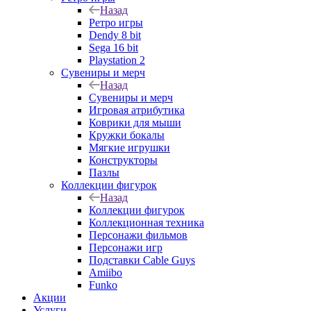
Назад
Ретро игры
Dendy 8 bit
Sega 16 bit
Playstation 2
Сувениры и мерч
Назад
Сувениры и мерч
Игровая атрибутика
Коврики для мыши
Кружки бокалы
Мягкие игрушки
Конструкторы
Пазлы
Коллекции фигурок
Назад
Коллекции фигурок
Коллекционная техника
Персонажи фильмов
Персонажи игр
Подставки Cable Guys
Amiibo
Funko
Акции
Услуги