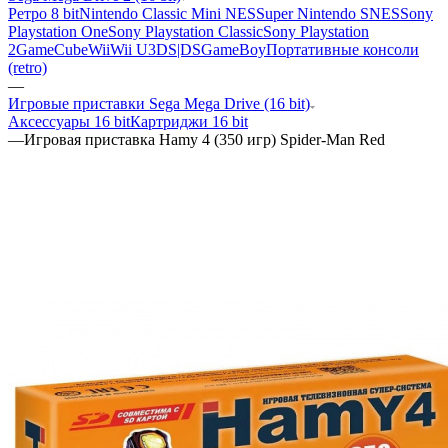
Ретро 8 bit
Nintendo Classic Mini NES
Super Nintendo SNES
Sony
Playstation One
Sony Playstation Classic
Sony Playstation
2
GameCube
Wii
Wii U
3DS|DS
GameBoy
Портативные консоли
(retro)
—
Игровые приставки Sega Mega Drive (16 bit)
Аксессуары 16 bit
Картриджи 16 bit
—
Игровая приставка Hamy 4 (350 игр) Spider-Man Red