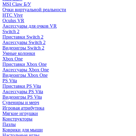
MSI Claw Б/У
Очки виртуальной реальности
HTC Vive
Oculus VR
Аксессуары для очков VR
Switch 2
Приставки Switch 2
Аксессуары Switch 2
Видеоигры Switch 2
Умные колонки
Xbox One
Приставки Xbox One
Аксессуары Xbox One
Видеоигры Xbox One
PS Vita
Приставки PS Vita
Аксессуары PS Vita
Видеоигры PS Vita
Сувениры и мерч
Игровая атрибутика
Мягкие игрушки
Конструкторы
Пазлы
Коврики для мыши
Настольные игры