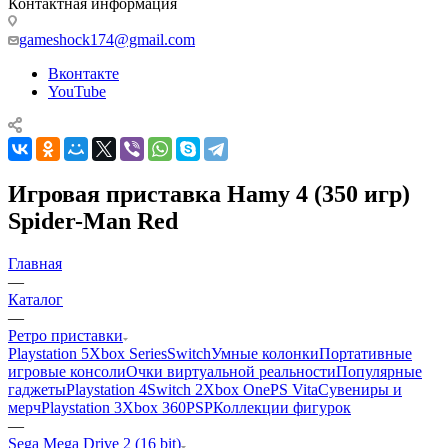
Контактная информация
gameshock174@gmail.com
Вконтакте
YouTube
Игровая приставка Hamy 4 (350 игр)
Spider-Man Red
Главная
—
Каталог
—
Ретро приставки
Playstation 5
Xbox Series
Switch
Умные колонки
Портативные
игровые консоли
Очки виртуальной реальности
Популярные
гаджеты
Playstation 4
Switch 2
Xbox One
PS Vita
Сувениры и
мерч
Playstation 3
Xbox 360
PSP
Коллекции фигурок
—
Sega Mega Drive 2 (16 bit)