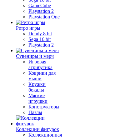
GameCube
Playstation 2
Playstation One
Ретро игры
Dendy 8 bit
Sega 16 bit
Playstation 2
Сувениры и мерч
Игровая
атрибутика
Коврики для
мыши
Кружки
бокалы
Мягкие
игрушки
Конструкторы
Пазлы
Коллекции фигурок
Коллекционная