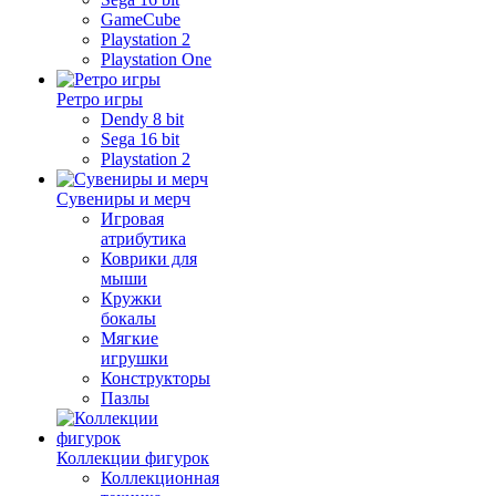
GameCube
Playstation 2
Playstation One
Ретро игры
Dendy 8 bit
Sega 16 bit
Playstation 2
Сувениры и мерч
Игровая
атрибутика
Коврики для
мыши
Кружки
бокалы
Мягкие
игрушки
Конструкторы
Пазлы
Коллекции фигурок
Коллекционная