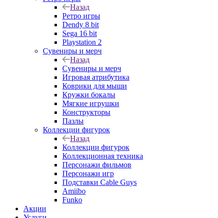
Назад
Ретро игры
Dendy 8 bit
Sega 16 bit
Playstation 2
Сувениры и мерч
Назад
Сувениры и мерч
Игровая атрибутика
Коврики для мыши
Кружки бокалы
Мягкие игрушки
Конструкторы
Пазлы
Коллекции фигурок
Назад
Коллекции фигурок
Коллекционная техника
Персонажи фильмов
Персонажи игр
Подставки Cable Guys
Amiibo
Funko
Акции
Услуги