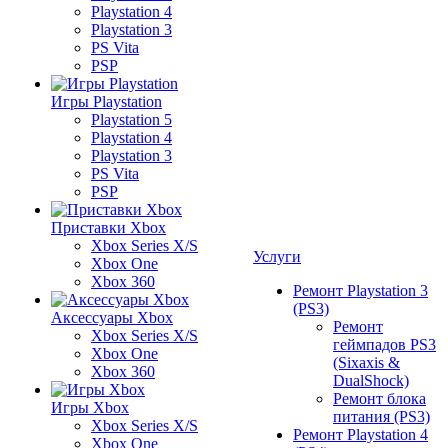
Playstation 4
Playstation 3
PS Vita
PSP
Игры Playstation
Playstation 5
Playstation 4
Playstation 3
PS Vita
PSP
Приставки Xbox
Xbox Series X/S
Услуги
Xbox One
Xbox 360
Ремонт Playstation 3
(PS3)
Аксессуары Xbox
Ремонт
Xbox Series X/S
геймпадов PS3
Xbox One
(Sixaxis &
Xbox 360
DualShock)
Ремонт блока
Игры Xbox
питания (PS3)
Xbox Series X/S
Ремонт Playstation 4
Xbox One