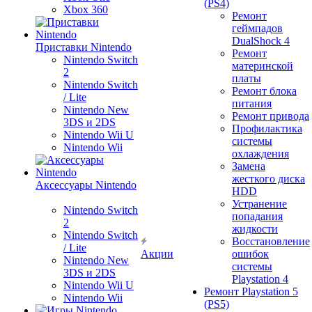
(PS4)
Xbox 360
Ремонт
геймпадов
DualShock 4
Приставки Nintendo
Ремонт
Nintendo Switch
материнской
2
платы
Nintendo Switch
Ремонт блока
/ Lite
питания
Nintendo New
Ремонт привода
3DS и 2DS
Профилактика
Nintendo Wii U
системы
Nintendo Wii
охлаждения
Замена
жесткого диска
Аксессуары Nintendo
HDD
Устранение
Nintendo Switch
попадания
2
жидкости
Nintendo Switch
Восстановление
/ Lite
Акции
ошибок
Nintendo New
системы
3DS и 2DS
Playstation 4
Nintendo Wii U
Ремонт Playstation 5
Nintendo Wii
(PS5)