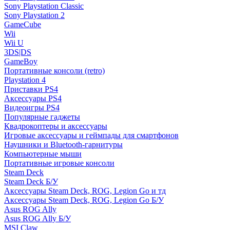
Sony Playstation Classic
Sony Playstation 2
GameCube
Wii
Wii U
3DS|DS
GameBoy
Портативные консоли (retro)
Playstation 4
Приставки PS4
Аксессуары PS4
Видеоигры PS4
Популярные гаджеты
Квадрокоптеры и аксессуары
Игровые аксессуары и геймпады для смартфонов
Наушники и Bluetooth-гарнитуры
Компьютерные мыши
Портативные игровые консоли
Steam Deck
Steam Deck Б/У
Аксессуары Steam Deck, ROG, Legion Go и тд
Аксессуары Steam Deck, ROG, Legion Go Б/У
Asus ROG Ally
Asus ROG Ally Б/У
MSI Claw