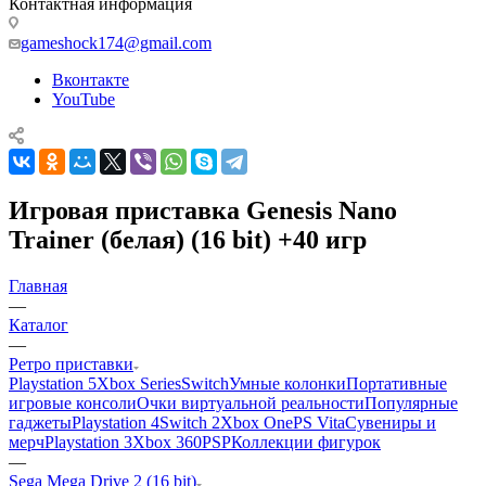
Контактная информация
gameshock174@gmail.com
Вконтакте
YouTube
Игровая приставка Genesis Nano
Trainer (белая) (16 bit) +40 игр
Главная
—
Каталог
—
Ретро приставки
Playstation 5
Xbox Series
Switch
Умные колонки
Портативные
игровые консоли
Очки виртуальной реальности
Популярные
гаджеты
Playstation 4
Switch 2
Xbox One
PS Vita
Сувениры и
мерч
Playstation 3
Xbox 360
PSP
Коллекции фигурок
—
Sega Mega Drive 2 (16 bit)