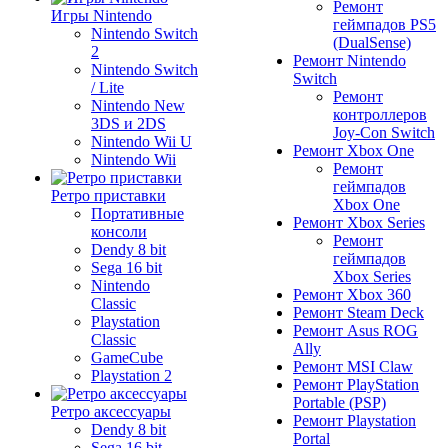
Ремонт
Игры Nintendo
геймпадов PS5
Nintendo Switch
(DualSense)
2
Ремонт Nintendo
Nintendo Switch
Switch
/ Lite
Ремонт
Nintendo New
контроллеров
3DS и 2DS
Joy-Con Switch
Nintendo Wii U
Ремонт Xbox One
Nintendo Wii
Ремонт
геймпадов
Ретро приставки
Xbox One
Портативные
Ремонт Xbox Series
консоли
Ремонт
Dendy 8 bit
геймпадов
Sega 16 bit
Xbox Series
Nintendo
Ремонт Xbox 360
Classic
Ремонт Steam Deck
Playstation
Ремонт Asus ROG
Classic
Ally
GameCube
Ремонт MSI Claw
Playstation 2
Ремонт PlayStation
Portable (PSP)
Ретро аксессуары
Ремонт Playstation
Dendy 8 bit
Portal
Sega 16 bit