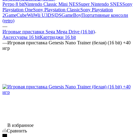
Ретро 8 bit
Nintendo Classic Mini NES
Super Nintendo SNES
Sony
Playstation One
Sony Playstation Classic
Sony Playstation
2
GameCube
Wii
Wii U
3DS|DS
GameBoy
Портативные консоли
(retro)
—
Игровые приставки Sega Mega Drive (16 bit)
Аксессуары 16 bit
Картриджи 16 bit
—
Игровая приставка Genesis Nano Trainer (белая) (16 bit) +40
игр
В избранное
Сравнить