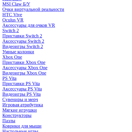
MSI Claw Б/У
Очки виртуальной реальности
HTC Vive
Oculus VR
Аксессуары для очков VR
Switch 2
Приставки Switch 2
Аксессуары Switch 2
Видеоигры Switch 2
Умные колонки
Xbox One
Приставки Xbox One
Аксессуары Xbox One
Видеоигры Xbox One
PS Vita
Приставки PS Vita
Аксессуары PS Vita
Видеоигры PS Vita
Сувениры и мерч
Игровая атрибутика
Мягкие игрушки
Конструкторы
Пазлы
Коврики для мыши
Настольные игры