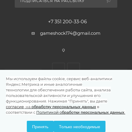
ПОДПИСАТЬСЯ НА РАССЫЛКУ
+7 351 200-33-06
gameshock174@gmail.com
Мы используем файлы cookie, сервис веб-аналитики
Яндекс.Метрика и иные аналогичные
технологии
для
обеспечения
работы сайта, анализа
2026 © Магазин видеоигр и гаджетов
пользовательской активности и улучшения его
функционирования.
Нажимая "Принять", вы даете
обработку персональных данных
согласие
, на
в
бработки персональных данных
соответствии с
Политикой о
.
Принять
Только необходимые