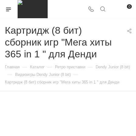
0
Картридж (8 бит)
сборник игр "Мега хиты
365 in 1 " для Денди
—
—
—
Главная
Каталог
Ретро приставки
Dendy Junior (8 bit)
—
—
Видеоигры Dendy Junior (8 bit)
Картридж (8 бит) сборник игр "Мега хиты 365 in 1 " для Денди