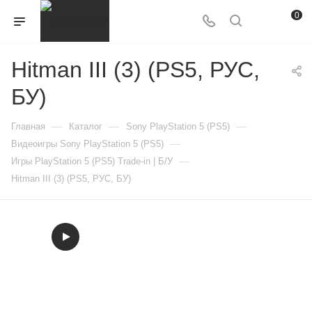
0
Hitman III (3) (PS5, РУС,
БУ)
—
—
—
Главная
Каталог
Sony PlayStation 5 (PS5)
—
Видеоигры Sony PlayStation 5 (PS5)
—
Игры PlayStation 5 (PS5) Trade-in | Б/У
Hitman III (3) (PS5, РУС, БУ)