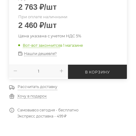
2 763
₽
/шт
При оплате наличными
2 460
₽
/шт
Цена указана с учетом НДС 5%
Вот-вот закончится
в 1 магазине
Нашли дешевле?
В КОРЗИНУ
Рассчитать доставку
Хочу в подарок
Самовывоз сегодня - бесплатно
Экспресс доставка - 499 ₽