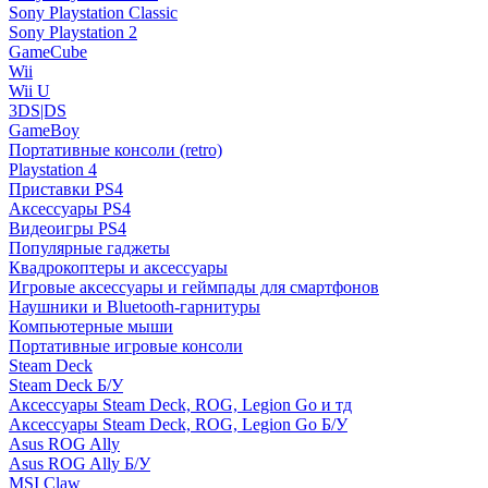
Sony Playstation Classic
Sony Playstation 2
GameCube
Wii
Wii U
3DS|DS
GameBoy
Портативные консоли (retro)
Playstation 4
Приставки PS4
Аксессуары PS4
Видеоигры PS4
Популярные гаджеты
Квадрокоптеры и аксессуары
Игровые аксессуары и геймпады для смартфонов
Наушники и Bluetooth-гарнитуры
Компьютерные мыши
Портативные игровые консоли
Steam Deck
Steam Deck Б/У
Аксессуары Steam Deck, ROG, Legion Go и тд
Аксессуары Steam Deck, ROG, Legion Go Б/У
Asus ROG Ally
Asus ROG Ally Б/У
MSI Claw