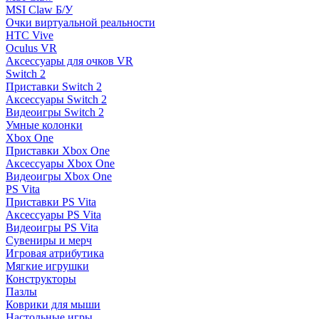
MSI Claw Б/У
Очки виртуальной реальности
HTC Vive
Oculus VR
Аксессуары для очков VR
Switch 2
Приставки Switch 2
Аксессуары Switch 2
Видеоигры Switch 2
Умные колонки
Xbox One
Приставки Xbox One
Аксессуары Xbox One
Видеоигры Xbox One
PS Vita
Приставки PS Vita
Аксессуары PS Vita
Видеоигры PS Vita
Сувениры и мерч
Игровая атрибутика
Мягкие игрушки
Конструкторы
Пазлы
Коврики для мыши
Настольные игры