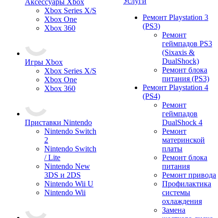
Услуги
Аксессуары Xbox
Xbox Series X/S
Ремонт Playstation 3
Xbox One
(PS3)
Xbox 360
Ремонт
геймпадов PS3
(Sixaxis &
DualShock)
Игры Xbox
Ремонт блока
Xbox Series X/S
питания (PS3)
Xbox One
Ремонт Playstation 4
Xbox 360
(PS4)
Ремонт
геймпадов
Приставки Nintendo
DualShock 4
Nintendo Switch
Ремонт
2
материнской
Nintendo Switch
платы
/ Lite
Ремонт блока
Nintendo New
питания
3DS и 2DS
Ремонт привода
Nintendo Wii U
Профилактика
Nintendo Wii
системы
охлаждения
Замена