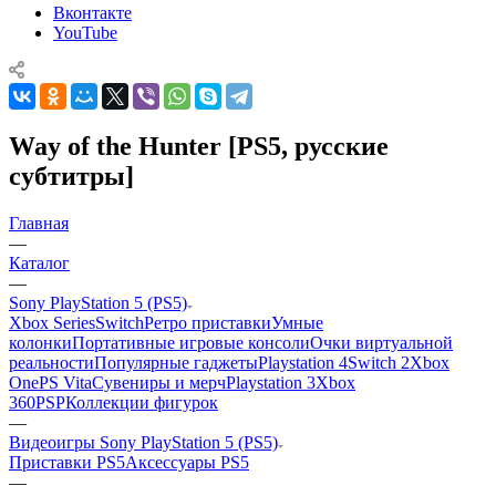
Вконтакте
YouTube
Way of the Hunter [PS5, русские
субтитры]
Главная
—
Каталог
—
Sony PlayStation 5 (PS5)
Xbox Series
Switch
Ретро приставки
Умные
колонки
Портативные игровые консоли
Очки виртуальной
реальности
Популярные гаджеты
Playstation 4
Switch 2
Xbox
One
PS Vita
Сувениры и мерч
Playstation 3
Xbox
360
PSP
Коллекции фигурок
—
Видеоигры Sony PlayStation 5 (PS5)
Приставки PS5
Аксессуары PS5
—