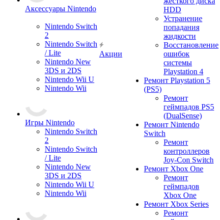
жесткого диска
Аксессуары Nintendo
HDD
Устранение
Nintendo Switch
попадания
2
жидкости
Nintendo Switch
Восстановление
/ Lite
Акции
ошибок
Nintendo New
системы
3DS и 2DS
Playstation 4
Nintendo Wii U
Ремонт Playstation 5
Nintendo Wii
(PS5)
Ремонт
геймпадов PS5
(DualSense)
Игры Nintendo
Ремонт Nintendo
Nintendo Switch
Switch
2
Ремонт
Nintendo Switch
контроллеров
/ Lite
Joy-Con Switch
Nintendo New
Ремонт Xbox One
3DS и 2DS
Ремонт
Nintendo Wii U
геймпадов
Nintendo Wii
Xbox One
Ремонт Xbox Series
Ремонт