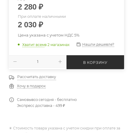
2 280
₽
При оплате наличными
2 030
₽
Цена указана с учетом НДС 5%
Нашли дешевле?
Хватит всем
в 2 магазинах
В КОРЗИНУ
Рассчитать доставку
Хочу в подарок
Самовывоз сегодня - бесплатно
Экспресс доставка - 499 ₽
✴️ Стоимость товара указана с учетом скидки при оплате за