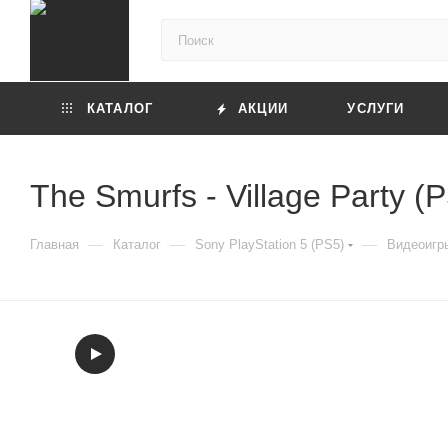
КАТАЛОГ
АКЦИИ
УСЛУГИ
The Smurfs - Village Party 
—
—
—
Главная
Каталог
Sony PlayStation 5 (PS5)
Видеоигры