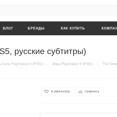
БЛОГ
БРЕНДЫ
КАК КУПИТЬ
КОМПА
(PS5, русские субтитры)
—
—
 Sony PlayStation 5 (PS5)
Игры PlayStation 5 (PS5)
The Smur
В ИЗБРАННОЕ
СРАВНИТЬ