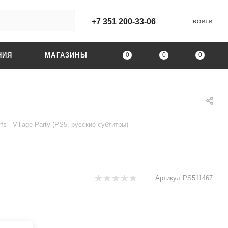
+7 351 200-33-06
ВОЙТИ
0
0
0
НИЯ
МАГАЗИНЫ
fs - Village Party (PS5, русские субтитры)
Артикул:
PS511467