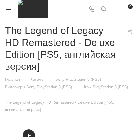
0
The Legend of Legacy
HD Remastered - Deluxe
Edition [PS5, английская
версия]
—
—
—
Главная
Каталог
Sony PlayStation 5 (PS5)
—
Видеоигры Sony PlayStation 5 (PS5)
Игры PlayStation 5 (PS5)
—
The Legend of Legacy HD Remastered - Deluxe Edition [PS5,
английская версия]