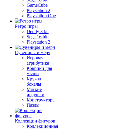
GameCube
Playstation 2
Playstation One
Ретро игры
Dendy 8 bit
Sega 16 bit
Playstation 2
Сувениры и мерч
Игровая
атрибутика
Коврики для
мыши
Кружки
бокалы
Мягкие
игрушки
Конструкторы
Пазлы
Коллекции фигурок
Коллекционная