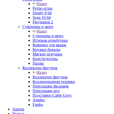
Назад
Ретро игры
Dendy 8 bit
Sega 16 bit
Playstation 2
Сувениры и мерч
Назад
Сувениры и мерч
Игровая атрибутика
Коврики для мыши
Кружки бокалы
Мягкие игрушки
Конструкторы
Пазлы
Коллекции фигурок
Назад
Коллекции фигурок
Коллекционная техника
Персонажи фильмов
Персонажи игр
Подставки Cable Guys
Amiibo
Funko
Акции
Услуги