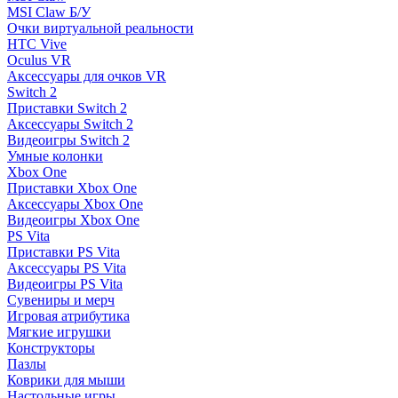
MSI Claw Б/У
Очки виртуальной реальности
HTC Vive
Oculus VR
Аксессуары для очков VR
Switch 2
Приставки Switch 2
Аксессуары Switch 2
Видеоигры Switch 2
Умные колонки
Xbox One
Приставки Xbox One
Аксессуары Xbox One
Видеоигры Xbox One
PS Vita
Приставки PS Vita
Аксессуары PS Vita
Видеоигры PS Vita
Сувениры и мерч
Игровая атрибутика
Мягкие игрушки
Конструкторы
Пазлы
Коврики для мыши
Настольные игры