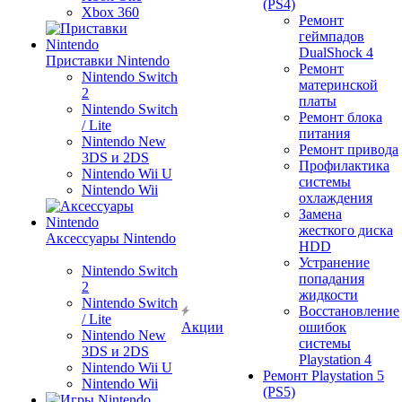
(PS4)
Xbox 360
Ремонт
геймпадов
DualShock 4
Приставки Nintendo
Ремонт
Nintendo Switch
материнской
2
платы
Nintendo Switch
Ремонт блока
/ Lite
питания
Nintendo New
Ремонт привода
3DS и 2DS
Профилактика
Nintendo Wii U
системы
Nintendo Wii
охлаждения
Замена
жесткого диска
Аксессуары Nintendo
HDD
Устранение
Nintendo Switch
попадания
2
жидкости
Nintendo Switch
Восстановление
/ Lite
Акции
ошибок
Nintendo New
системы
3DS и 2DS
Playstation 4
Nintendo Wii U
Ремонт Playstation 5
Nintendo Wii
(PS5)