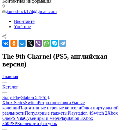
Контактная информация
gameshock174@gmail.com
Вконтакте
YouTube
The 9th Charnel (PS5, английская
версия)
Главная
—
Каталог
—
Sony PlayStation 5 (PS5)
Xbox Series
Switch
Ретро приставки
Умные
колонки
Портативные игровые консоли
Очки виртуальной
реальности
Популярные гаджеты
Playstation 4
Switch 2
Xbox
One
PS Vita
Сувениры и мерч
Playstation 3
Xbox
360
PSP
Коллекции фигурок
—