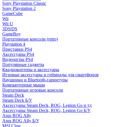
Sony Playstation Classic
Sony Playstation 2
GameCube
Wii
Wii U
3DS|DS
GameBoy
Портативные консоли (retro)
Playstation 4
Приставки PS4
Аксессуары PS4
Видеоигры PS4
Популярные гаджеты
Квадрокоптеры и аксессуары
Игровые аксессуары и геймпады для смартфонов
Наушники и Bluetooth-гарнитуры
Компьютерные мыши
Портативные игровые консоли
Steam Deck
Steam Deck Б/У
Аксессуары Steam Deck, ROG, Legion Go и тд
Аксессуары Steam Deck, ROG, Legion Go Б/У
Asus ROG Ally
Asus ROG Ally Б/У
MSI Claw