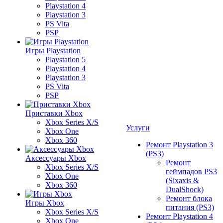
Playstation 4
Playstation 3
PS Vita
PSP
Игры Playstation
Playstation 5
Playstation 4
Playstation 3
PS Vita
PSP
Приставки Xbox
Xbox Series X/S
Услуги
Xbox One
Xbox 360
Ремонт Playstation 3
(PS3)
Аксессуары Xbox
Ремонт
Xbox Series X/S
геймпадов PS3
Xbox One
(Sixaxis &
Xbox 360
DualShock)
Ремонт блока
Игры Xbox
питания (PS3)
Xbox Series X/S
Ремонт Playstation 4
Xbox One