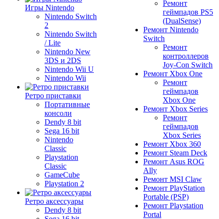
Ремонт
Игры Nintendo
геймпадов PS5
Nintendo Switch
(DualSense)
2
Ремонт Nintendo
Nintendo Switch
Switch
/ Lite
Ремонт
Nintendo New
контроллеров
3DS и 2DS
Joy-Con Switch
Nintendo Wii U
Ремонт Xbox One
Nintendo Wii
Ремонт
геймпадов
Ретро приставки
Xbox One
Портативные
Ремонт Xbox Series
консоли
Ремонт
Dendy 8 bit
геймпадов
Sega 16 bit
Xbox Series
Nintendo
Ремонт Xbox 360
Classic
Ремонт Steam Deck
Playstation
Ремонт Asus ROG
Classic
Ally
GameCube
Ремонт MSI Claw
Playstation 2
Ремонт PlayStation
Portable (PSP)
Ретро аксессуары
Ремонт Playstation
Dendy 8 bit
Portal
Sega 16 bit