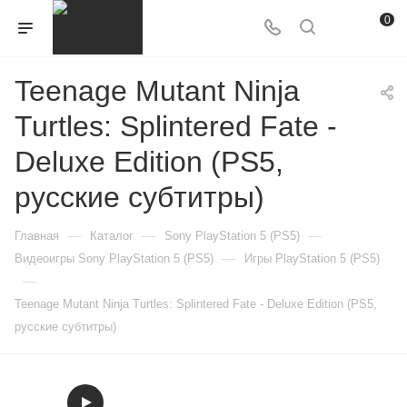
0
Teenage Mutant Ninja
Turtles: Splintered Fate -
Deluxe Edition (PS5,
русские субтитры)
—
—
—
Главная
Каталог
Sony PlayStation 5 (PS5)
—
Видеоигры Sony PlayStation 5 (PS5)
Игры PlayStation 5 (PS5)
—
Teenage Mutant Ninja Turtles: Splintered Fate - Deluxe Edition (PS5,
русские субтитры)