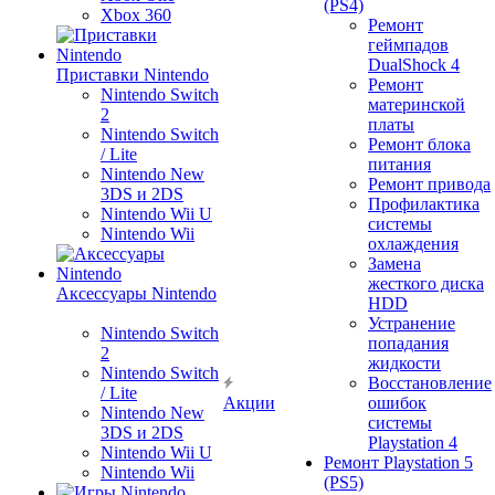
(PS4)
Xbox 360
Ремонт
геймпадов
DualShock 4
Приставки Nintendo
Ремонт
Nintendo Switch
материнской
2
платы
Nintendo Switch
Ремонт блока
/ Lite
питания
Nintendo New
Ремонт привода
3DS и 2DS
Профилактика
Nintendo Wii U
системы
Nintendo Wii
охлаждения
Замена
жесткого диска
Аксессуары Nintendo
HDD
Устранение
Nintendo Switch
попадания
2
жидкости
Nintendo Switch
Восстановление
/ Lite
Акции
ошибок
Nintendo New
системы
3DS и 2DS
Playstation 4
Nintendo Wii U
Ремонт Playstation 5
Nintendo Wii
(PS5)