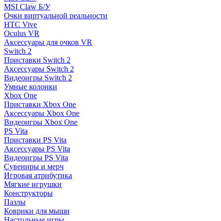
MSI Claw Б/У
Очки виртуальной реальности
HTC Vive
Oculus VR
Аксессуары для очков VR
Switch 2
Приставки Switch 2
Аксессуары Switch 2
Видеоигры Switch 2
Умные колонки
Xbox One
Приставки Xbox One
Аксессуары Xbox One
Видеоигры Xbox One
PS Vita
Приставки PS Vita
Аксессуары PS Vita
Видеоигры PS Vita
Сувениры и мерч
Игровая атрибутика
Мягкие игрушки
Конструкторы
Пазлы
Коврики для мыши
Настольные игры