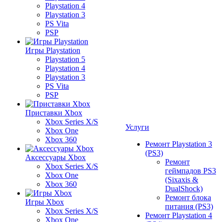
Playstation 4
Playstation 3
PS Vita
PSP
Игры Playstation
Playstation 5
Playstation 4
Playstation 3
PS Vita
PSP
Приставки Xbox
Xbox Series X/S
Услуги
Xbox One
Xbox 360
Ремонт Playstation 3
(PS3)
Аксессуары Xbox
Ремонт
Xbox Series X/S
геймпадов PS3
Xbox One
(Sixaxis &
Xbox 360
DualShock)
Ремонт блока
Игры Xbox
питания (PS3)
Xbox Series X/S
Ремонт Playstation 4
Xbox One