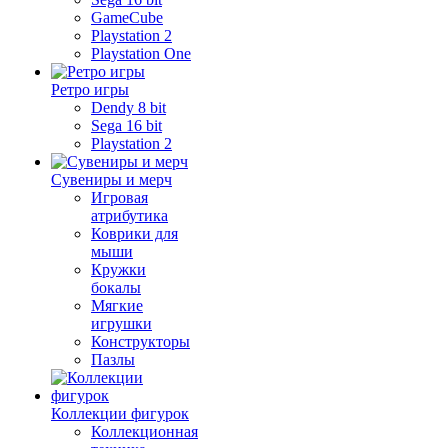
GameCube
Playstation 2
Playstation One
Ретро игры
Dendy 8 bit
Sega 16 bit
Playstation 2
Сувениры и мерч
Игровая
атрибутика
Коврики для
мыши
Кружки
бокалы
Мягкие
игрушки
Конструкторы
Пазлы
Коллекции фигурок
Коллекционная