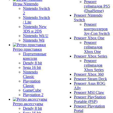
Ремонт
Игры Nintendo
геймпадов PS5
Nintendo Switch
(DualSense)
2
Ремонт Nintendo
Nintendo Switch
Switch
/ Lite
Ремонт
Nintendo New
контроллеров
3DS и 2DS
Joy-Con Switch
Nintendo Wii U
Ремонт Xbox One
Nintendo Wii
Ремонт
геймпадов
Ретро приставки
Xbox One
Портативные
Ремонт Xbox Series
консоли
Ремонт
Dendy 8 bit
геймпадов
Sega 16 bit
Xbox Series
Nintendo
Ремонт Xbox 360
Classic
Ремонт Steam Deck
Playstation
Ремонт Asus ROG
Classic
Ally
GameCube
Ремонт MSI Claw
Playstation 2
Ремонт PlayStation
Portable (PSP)
Ретро аксессуары
Ремонт Playstation
Dendy 8 bit
Portal
Sega 16 bit