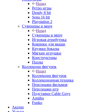
Назад
Ретро игры
Dendy 8 bit
Sega 16 bit
Playstation 2
Сувениры и мерч
Назад
Сувениры и мерч
Игровая атрибутика
Коврики для мыши
Кружки бокалы
Мягкие игрушки
Конструкторы
Пазлы
Коллекции фигурок
Назад
Коллекции фигурок
Коллекционная техника
Персонажи фильмов
Персонажи игр
Подставки Cable Guys
Amiibo
Funko
Акции
Услуги