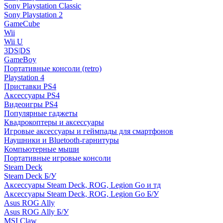
Sony Playstation Classic
Sony Playstation 2
GameCube
Wii
Wii U
3DS|DS
GameBoy
Портативные консоли (retro)
Playstation 4
Приставки PS4
Аксессуары PS4
Видеоигры PS4
Популярные гаджеты
Квадрокоптеры и аксессуары
Игровые аксессуары и геймпады для смартфонов
Наушники и Bluetooth-гарнитуры
Компьютерные мыши
Портативные игровые консоли
Steam Deck
Steam Deck Б/У
Аксессуары Steam Deck, ROG, Legion Go и тд
Аксессуары Steam Deck, ROG, Legion Go Б/У
Asus ROG Ally
Asus ROG Ally Б/У
MSI Claw