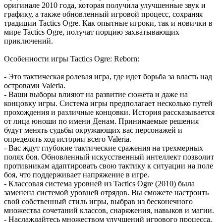
оригинале 2010 года, которая получила улучшенные звук и
графику, а также обновленный игровой процесс, сохраняя
традиции Tactics Ogre. Как опытные игроки, так и новички в
мире Tactics Ogre, получат порцию захватывающих
приключений.
Особенности игры Tactics Ogre: Reborn:
- Это тактическая ролевая игра, где идет борьба за власть над
островами Valeria.
- Ваши выборы влияют на развитие сюжета и даже на
концовку игры. Система игры предполагает несколько путей
прохождения и различные концовки. История рассказывается
от лица юноши по имени Денам. Принимаемые решения
будут менять судьбы окружающих вас персонажей и
определять ход истории всего Valeria.
- Вас ждут глубокие тактические сражения на трехмерных
полях боя. Обновленный искусственный интеллект позволит
противникам адаптировать свою тактику к ситуации на поле
боя, что поддерживает напряжение в игре.
- Классовая система уровней из Tactics Ogre (2010) была
заменена системой уровней отрядов. Вы сможете настроить
свой собственный стиль игры, выбрав из бесконечного
множества сочетаний классов, снаряжения, навыков и магии.
- Наслаждайтесь множеством улучшений игрового процесса,