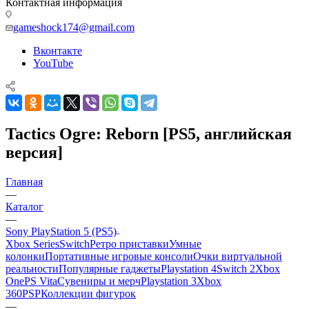
Контактная информация
gameshock174@gmail.com
Вконтакте
YouTube
Tactics Ogre: Reborn [PS5, английская
версия]
Главная
—
Каталог
—
Sony PlayStation 5 (PS5)
Xbox Series
Switch
Ретро приставки
Умные
колонки
Портативные игровые консоли
Очки виртуальной
реальности
Популярные гаджеты
Playstation 4
Switch 2
Xbox
One
PS Vita
Сувениры и мерч
Playstation 3
Xbox
360
PSP
Коллекции фигурок
—