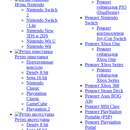
Ремонт
Игры Nintendo
геймпадов PS5
Nintendo Switch
(DualSense)
2
Ремонт Nintendo
Nintendo Switch
Switch
/ Lite
Ремонт
Nintendo New
контроллеров
3DS и 2DS
Joy-Con Switch
Nintendo Wii U
Ремонт Xbox One
Nintendo Wii
Ремонт
геймпадов
Ретро приставки
Xbox One
Портативные
Ремонт Xbox Series
консоли
Ремонт
Dendy 8 bit
геймпадов
Sega 16 bit
Xbox Series
Nintendo
Ремонт Xbox 360
Classic
Ремонт Steam Deck
Playstation
Ремонт Asus ROG
Classic
Ally
GameCube
Ремонт MSI Claw
Playstation 2
Ремонт PlayStation
Portable (PSP)
Ретро аксессуары
Ремонт Playstation
Dendy 8 bit
Portal
Sega 16 bit