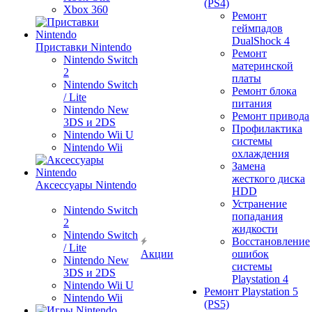
(PS4)
Xbox 360
Ремонт
геймпадов
DualShock 4
Приставки Nintendo
Ремонт
Nintendo Switch
материнской
2
платы
Nintendo Switch
Ремонт блока
/ Lite
питания
Nintendo New
Ремонт привода
3DS и 2DS
Профилактика
Nintendo Wii U
системы
Nintendo Wii
охлаждения
Замена
жесткого диска
Аксессуары Nintendo
HDD
Устранение
Nintendo Switch
попадания
2
жидкости
Nintendo Switch
Восстановление
/ Lite
Акции
ошибок
Nintendo New
системы
3DS и 2DS
Playstation 4
Nintendo Wii U
Ремонт Playstation 5
Nintendo Wii
(PS5)