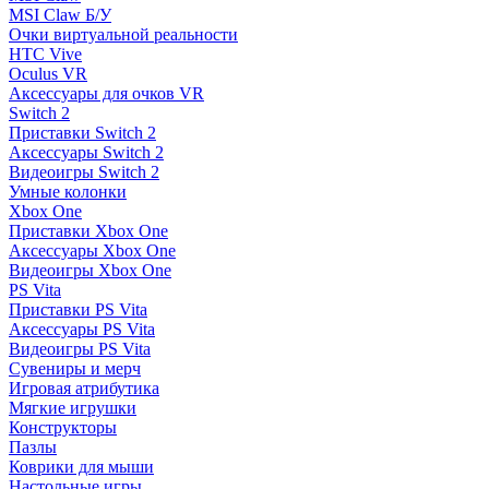
MSI Claw Б/У
Очки виртуальной реальности
HTC Vive
Oculus VR
Аксессуары для очков VR
Switch 2
Приставки Switch 2
Аксессуары Switch 2
Видеоигры Switch 2
Умные колонки
Xbox One
Приставки Xbox One
Аксессуары Xbox One
Видеоигры Xbox One
PS Vita
Приставки PS Vita
Аксессуары PS Vita
Видеоигры PS Vita
Сувениры и мерч
Игровая атрибутика
Мягкие игрушки
Конструкторы
Пазлы
Коврики для мыши
Настольные игры