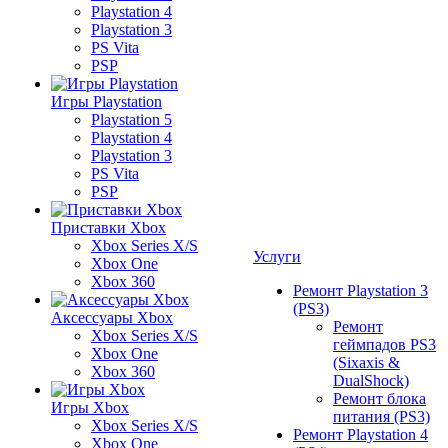
Playstation 4
Playstation 3
PS Vita
PSP
Игры Playstation
Playstation 5
Playstation 4
Playstation 3
PS Vita
PSP
Приставки Xbox
Xbox Series X/S
Услуги
Xbox One
Xbox 360
Ремонт Playstation 3
(PS3)
Аксессуары Xbox
Ремонт
Xbox Series X/S
геймпадов PS3
Xbox One
(Sixaxis &
Xbox 360
DualShock)
Ремонт блока
Игры Xbox
питания (PS3)
Xbox Series X/S
Ремонт Playstation 4
Xbox One