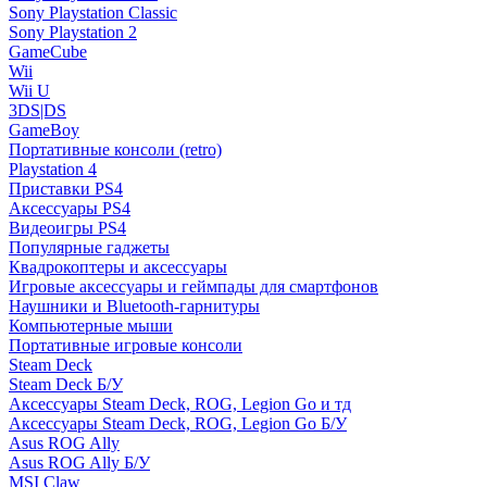
Sony Playstation Classic
Sony Playstation 2
GameCube
Wii
Wii U
3DS|DS
GameBoy
Портативные консоли (retro)
Playstation 4
Приставки PS4
Аксессуары PS4
Видеоигры PS4
Популярные гаджеты
Квадрокоптеры и аксессуары
Игровые аксессуары и геймпады для смартфонов
Наушники и Bluetooth-гарнитуры
Компьютерные мыши
Портативные игровые консоли
Steam Deck
Steam Deck Б/У
Аксессуары Steam Deck, ROG, Legion Go и тд
Аксессуары Steam Deck, ROG, Legion Go Б/У
Asus ROG Ally
Asus ROG Ally Б/У
MSI Claw