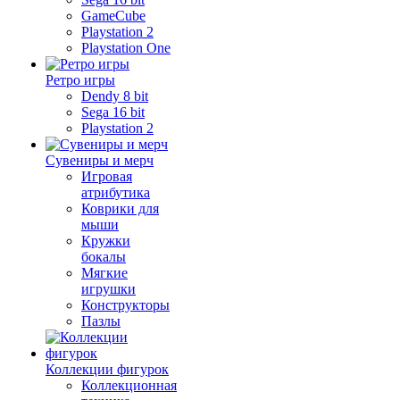
GameCube
Playstation 2
Playstation One
Ретро игры
Dendy 8 bit
Sega 16 bit
Playstation 2
Сувениры и мерч
Игровая
атрибутика
Коврики для
мыши
Кружки
бокалы
Мягкие
игрушки
Конструкторы
Пазлы
Коллекции фигурок
Коллекционная