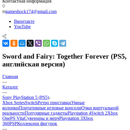
Контактная информация
gameshock174@gmail.com
Вконтакте
YouTube
Sword and Fairy: Together Forever (PS5,
английская версия)
Главная
—
Каталог
—
Sony PlayStation 5 (PS5)
Xbox Series
Switch
Ретро приставки
Умные
колонки
Портативные игровые консоли
Очки виртуальной
реальности
Популярные гаджеты
Playstation 4
Switch 2
Xbox
One
PS Vita
Сувениры и мерч
Playstation 3
Xbox
360
PSP
Коллекции фигурок
—