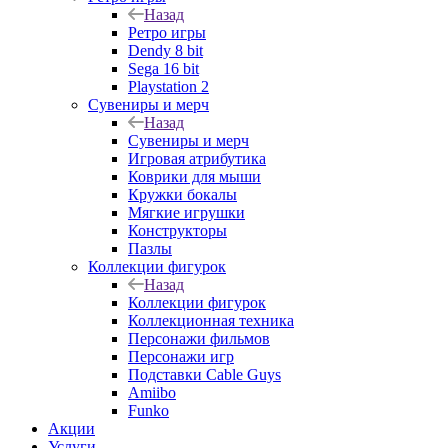
Назад
Ретро игры
Dendy 8 bit
Sega 16 bit
Playstation 2
Сувениры и мерч
Назад
Сувениры и мерч
Игровая атрибутика
Коврики для мыши
Кружки бокалы
Мягкие игрушки
Конструкторы
Пазлы
Коллекции фигурок
Назад
Коллекции фигурок
Коллекционная техника
Персонажи фильмов
Персонажи игр
Подставки Cable Guys
Amiibo
Funko
Акции
Услуги