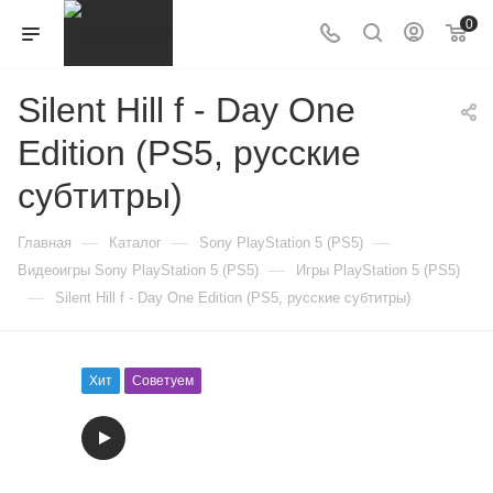
0
Silent Hill f - Day One
Edition (PS5, русские
субтитры)
—
—
—
Главная
Каталог
Sony PlayStation 5 (PS5)
—
Видеоигры Sony PlayStation 5 (PS5)
Игры PlayStation 5 (PS5)
—
Silent Hill f - Day One Edition (PS5, русские субтитры)
Хит
Советуем