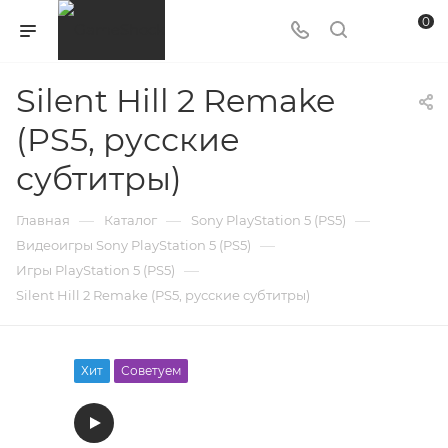
0
Silent Hill 2 Remake
(PS5, русские
субтитры)
—
—
—
Главная
Каталог
Sony PlayStation 5 (PS5)
—
Видеоигры Sony PlayStation 5 (PS5)
—
Игры PlayStation 5 (PS5)
Silent Hill 2 Remake (PS5, русские субтитры)
Хит
Советуем