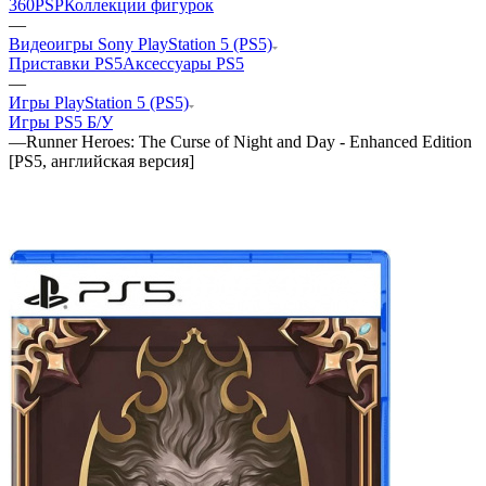
360
PSP
Коллекции фигурок
—
Видеоигры Sony PlayStation 5 (PS5)
Приставки PS5
Аксессуары PS5
—
Игры PlayStation 5 (PS5)
Игры PS5 Б/У
—
Runner Heroes: The Curse of Night and Day - Enhanced Edition
[PS5, английская версия]