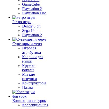
GameCube
Playstation 2
Playstation One
Ретро игры
Dendy 8 bit
Sega 16 bit
Playstation 2
Сувениры и мерч
Игровая
атрибутика
Коврики для
мыши
Кружки
бокалы
Мягкие
игрушки
Конструкторы
Пазлы
Коллекции фигурок
Коллекционная