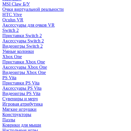
MSI Claw Б/У
Очки виртуальной реальности
HTC Vive
Oculus VR
Аксессуары для очков VR
Switch 2
Приставки Switch 2
Аксессуары Switch 2
Видеоигры Switch 2
Умные колонки
Xbox One
Приставки Xbox One
Аксессуары Xbox One
Видеоигры Xbox One
PS Vita
Приставки PS Vita
Аксессуары PS Vita
Видеоигры PS Vita
Сувениры и мерч
Игровая атрибутика
Мягкие игрушки
Конструкторы
Пазлы
Коврики для мыши
Настольные игры