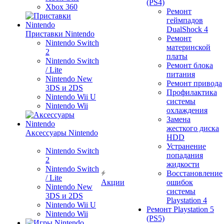
(PS4)
Xbox 360
Ремонт
геймпадов
DualShock 4
Приставки Nintendo
Ремонт
Nintendo Switch
материнской
2
платы
Nintendo Switch
Ремонт блока
/ Lite
питания
Nintendo New
Ремонт привода
3DS и 2DS
Профилактика
Nintendo Wii U
системы
Nintendo Wii
охлаждения
Замена
жесткого диска
Аксессуары Nintendo
HDD
Устранение
Nintendo Switch
попадания
2
жидкости
Nintendo Switch
Восстановление
/ Lite
Акции
ошибок
Nintendo New
системы
3DS и 2DS
Playstation 4
Nintendo Wii U
Ремонт Playstation 5
Nintendo Wii
(PS5)