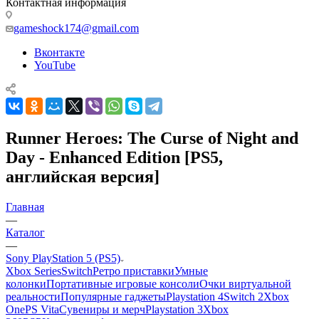
Контактная информация
gameshock174@gmail.com
Вконтакте
YouTube
Runner Heroes: The Curse of Night and
Day - Enhanced Edition [PS5,
английская версия]
Главная
—
Каталог
—
Sony PlayStation 5 (PS5)
Xbox Series
Switch
Ретро приставки
Умные
колонки
Портативные игровые консоли
Очки виртуальной
реальности
Популярные гаджеты
Playstation 4
Switch 2
Xbox
One
PS Vita
Сувениры и мерч
Playstation 3
Xbox