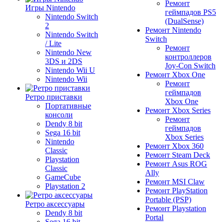
Ремонт
Игры Nintendo
геймпадов PS5
Nintendo Switch
(DualSense)
2
Ремонт Nintendo
Nintendo Switch
Switch
/ Lite
Ремонт
Nintendo New
контроллеров
3DS и 2DS
Joy-Con Switch
Nintendo Wii U
Ремонт Xbox One
Nintendo Wii
Ремонт
геймпадов
Ретро приставки
Xbox One
Портативные
Ремонт Xbox Series
консоли
Ремонт
Dendy 8 bit
геймпадов
Sega 16 bit
Xbox Series
Nintendo
Ремонт Xbox 360
Classic
Ремонт Steam Deck
Playstation
Ремонт Asus ROG
Classic
Ally
GameCube
Ремонт MSI Claw
Playstation 2
Ремонт PlayStation
Portable (PSP)
Ретро аксессуары
Ремонт Playstation
Dendy 8 bit
Portal
Sega 16 bit