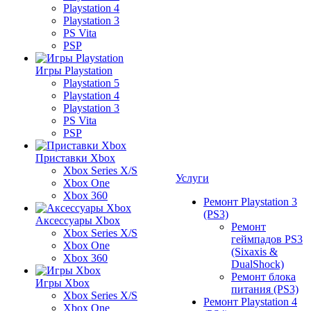
Playstation 4
Playstation 3
PS Vita
PSP
Игры Playstation
Playstation 5
Playstation 4
Playstation 3
PS Vita
PSP
Приставки Xbox
Xbox Series X/S
Услуги
Xbox One
Xbox 360
Ремонт Playstation 3
(PS3)
Аксессуары Xbox
Ремонт
Xbox Series X/S
геймпадов PS3
Xbox One
(Sixaxis &
Xbox 360
DualShock)
Ремонт блока
Игры Xbox
питания (PS3)
Xbox Series X/S
Ремонт Playstation 4
Xbox One