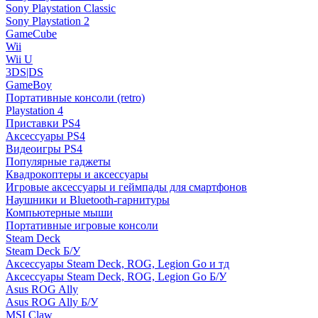
Sony Playstation Classic
Sony Playstation 2
GameCube
Wii
Wii U
3DS|DS
GameBoy
Портативные консоли (retro)
Playstation 4
Приставки PS4
Аксессуары PS4
Видеоигры PS4
Популярные гаджеты
Квадрокоптеры и аксессуары
Игровые аксессуары и геймпады для смартфонов
Наушники и Bluetooth-гарнитуры
Компьютерные мыши
Портативные игровые консоли
Steam Deck
Steam Deck Б/У
Аксессуары Steam Deck, ROG, Legion Go и тд
Аксессуары Steam Deck, ROG, Legion Go Б/У
Asus ROG Ally
Asus ROG Ally Б/У
MSI Claw