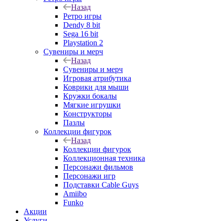
Назад
Ретро игры
Dendy 8 bit
Sega 16 bit
Playstation 2
Сувениры и мерч
Назад
Сувениры и мерч
Игровая атрибутика
Коврики для мыши
Кружки бокалы
Мягкие игрушки
Конструкторы
Пазлы
Коллекции фигурок
Назад
Коллекции фигурок
Коллекционная техника
Персонажи фильмов
Персонажи игр
Подставки Cable Guys
Amiibo
Funko
Акции
Услуги