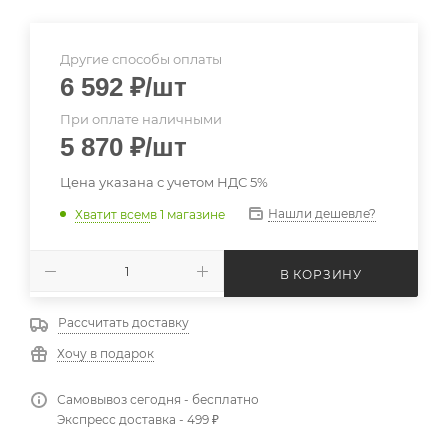
Другие способы оплаты
6 592
₽
/шт
При оплате наличными
5 870
₽
/шт
Цена указана с учетом НДС 5%
Нашли дешевле?
Хватит всем
в 1 магазине
В КОРЗИНУ
Рассчитать доставку
Хочу в подарок
Самовывоз сегодня - бесплатно
Экспресс доставка - 499 ₽