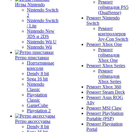
Ремонт
Игры Nintendo
геймпадов PS5
Nintendo Switch
(DualSense)
2
Ремонт Nintendo
Nintendo Switch
Switch
/ Lite
Ремонт
Nintendo New
контроллеров
3DS и 2DS
Joy-Con Switch
Nintendo Wii U
Ремонт Xbox One
Nintendo Wii
Ремонт
геймпадов
Ретро приставки
Xbox One
Портативные
Ремонт Xbox Series
консоли
Ремонт
Dendy 8 bit
геймпадов
Sega 16 bit
Xbox Series
Nintendo
Ремонт Xbox 360
Classic
Ремонт Steam Deck
Playstation
Ремонт Asus ROG
Classic
Ally
GameCube
Ремонт MSI Claw
Playstation 2
Ремонт PlayStation
Portable (PSP)
Ретро аксессуары
Ремонт Playstation
Dendy 8 bit
Portal
Sega 16 bit