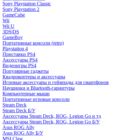
Sony Playstation Classic
Sony Playstation 2
GameCube
Wii
Wii U
3DS|DS
GameBoy
Портативные консоли (retro)
Playstation 4
Приставки PS4
Аксессуары PS4
Видеоигры PS4
Популярные гаджеты
Квадрокоптеры и аксессуары
Игровые аксессуары и геймпады для смартфонов
Наушники и Bluetooth-гарнитуры
Компьютерные мыши
Портативные игровые консоли
Steam Deck
Steam Deck Б/У
Аксессуары Steam Deck, ROG, Legion Go и тд
Аксессуары Steam Deck, ROG, Legion Go Б/У
Asus ROG Ally
Asus ROG Ally Б/У
MSI Claw