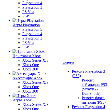
Playstation 4
Playstation 3
PS Vita
PSP
Игры Playstation
Playstation 5
Playstation 4
Playstation 3
PS Vita
PSP
Приставки Xbox
Xbox Series X/S
Услуги
Xbox One
Xbox 360
Ремонт Playstation 3
(PS3)
Аксессуары Xbox
Ремонт
Xbox Series X/S
геймпадов PS3
Xbox One
(Sixaxis &
Xbox 360
DualShock)
Ремонт блока
Игры Xbox
питания (PS3)
Xbox Series X/S
Ремонт Playstation 4
Xbox One