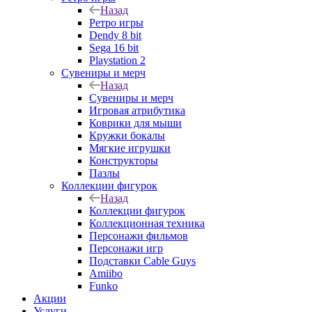
Назад
Ретро игры
Dendy 8 bit
Sega 16 bit
Playstation 2
Сувениры и мерч
Назад
Сувениры и мерч
Игровая атрибутика
Коврики для мыши
Кружки бокалы
Мягкие игрушки
Конструкторы
Пазлы
Коллекции фигурок
Назад
Коллекции фигурок
Коллекционная техника
Персонажи фильмов
Персонажи игр
Подставки Cable Guys
Amiibo
Funko
Акции
Услуги