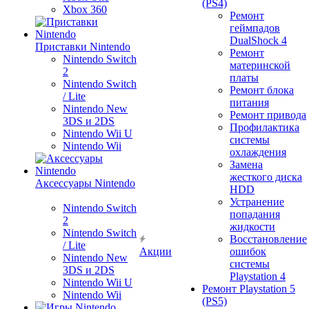
(PS4)
Xbox 360
Ремонт
геймпадов
DualShock 4
Приставки Nintendo
Ремонт
Nintendo Switch
материнской
2
платы
Nintendo Switch
Ремонт блока
/ Lite
питания
Nintendo New
Ремонт привода
3DS и 2DS
Профилактика
Nintendo Wii U
системы
Nintendo Wii
охлаждения
Замена
жесткого диска
Аксессуары Nintendo
HDD
Устранение
Nintendo Switch
попадания
2
жидкости
Nintendo Switch
Восстановление
/ Lite
Акции
ошибок
Nintendo New
системы
3DS и 2DS
Playstation 4
Nintendo Wii U
Ремонт Playstation 5
Nintendo Wii
(PS5)