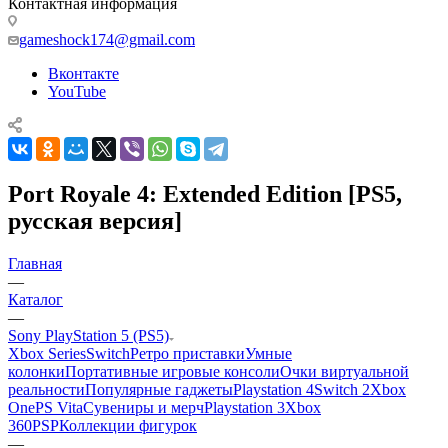
Контактная информация
gameshock174@gmail.com
Вконтакте
YouTube
Port Royale 4: Extended Edition [PS5,
русская версия]
Главная
—
Каталог
—
Sony PlayStation 5 (PS5)
Xbox Series
Switch
Ретро приставки
Умные
колонки
Портативные игровые консоли
Очки виртуальной
реальности
Популярные гаджеты
Playstation 4
Switch 2
Xbox
One
PS Vita
Сувениры и мерч
Playstation 3
Xbox
360
PSP
Коллекции фигурок
—