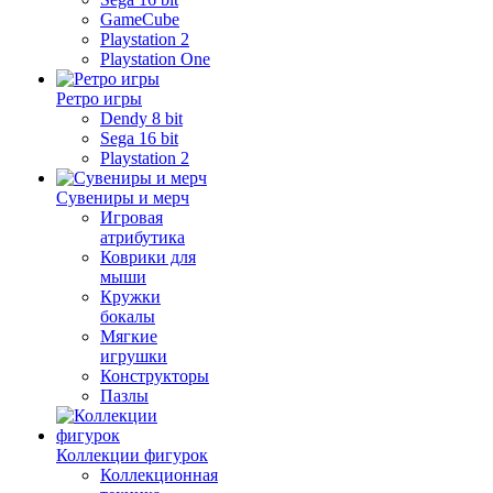
GameCube
Playstation 2
Playstation One
Ретро игры
Dendy 8 bit
Sega 16 bit
Playstation 2
Сувениры и мерч
Игровая
атрибутика
Коврики для
мыши
Кружки
бокалы
Мягкие
игрушки
Конструкторы
Пазлы
Коллекции фигурок
Коллекционная