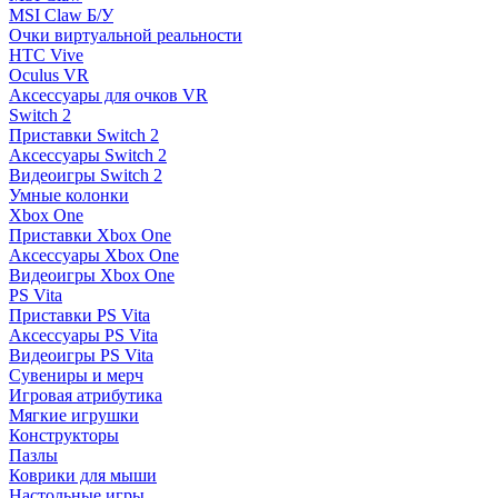
MSI Claw Б/У
Очки виртуальной реальности
HTC Vive
Oculus VR
Аксессуары для очков VR
Switch 2
Приставки Switch 2
Аксессуары Switch 2
Видеоигры Switch 2
Умные колонки
Xbox One
Приставки Xbox One
Аксессуары Xbox One
Видеоигры Xbox One
PS Vita
Приставки PS Vita
Аксессуары PS Vita
Видеоигры PS Vita
Сувениры и мерч
Игровая атрибутика
Мягкие игрушки
Конструкторы
Пазлы
Коврики для мыши
Настольные игры