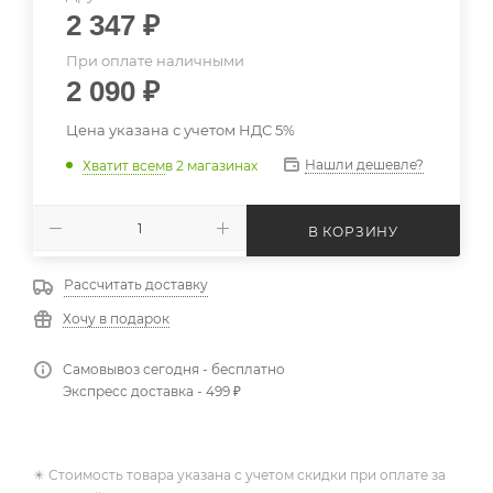
2 347
₽
При оплате наличными
2 090
₽
Цена указана с учетом НДС 5%
Нашли дешевле?
Хватит всем
в 2 магазинах
В КОРЗИНУ
Рассчитать доставку
Хочу в подарок
Самовывоз сегодня - бесплатно
Экспресс доставка - 499 ₽
✴️ Стоимость товара указана с учетом скидки при оплате за