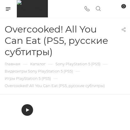
0
Overcooked! All You
Can Eat (PS5, русские
субтитры)
—
—
—
Главная
Каталог
Sony PlayStation 5 (PS5)
—
Видеоигры Sony PlayStation 5 (PS5)
—
Игры PlayStation 5 (PS5)
Overcooked! All You Can Eat (PS5, русские субтитры)