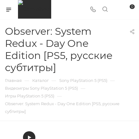
0
Observer: System
Redux - Day One
Edition [PS5, русские
субтитры]
—
—
—
Главная
Каталог
Sony PlayStation 5 (PS5)
—
Видеоигры Sony PlayStation 5 (PS5)
—
Игры PlayStation 5 (PS5)
Observer: System Redux - Day One Edition [PS5, русские
субтитры]