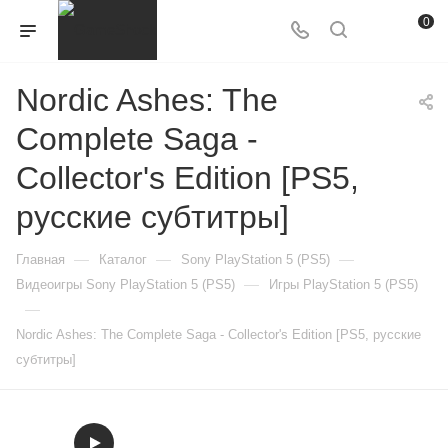
0
Nordic Ashes: The
Complete Saga -
Collector's Edition [PS5,
русские субтитры]
—
—
—
Главная
Каталог
Sony PlayStation 5 (PS5)
—
Видеоигры Sony PlayStation 5 (PS5)
Игры PlayStation 5 (PS5)
—
Nordic Ashes: The Complete Saga - Collector's Edition [PS5, русские
субтитры]