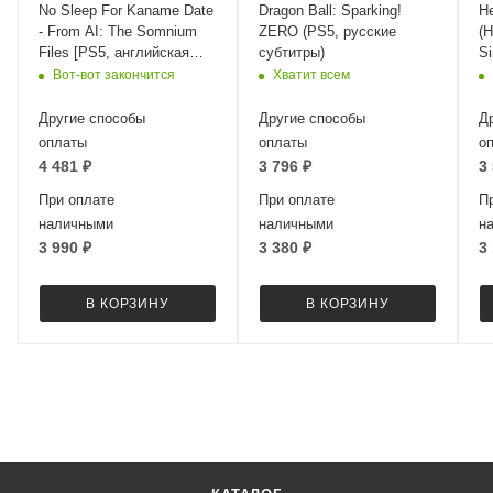
No Sleep For Kaname Date
Dragon Ball: Sparking!
He
- From AI: The Somnium
ZERO (PS5, русские
(H
Files [PS5, английская
субтитры)
Si
версия]
с
Вот-вот закончится
Хватит всем
Другие способы
Другие способы
Д
оплаты
оплаты
о
4 481
₽
3 796
₽
3
При оплате
При оплате
П
наличными
наличными
н
3 990
₽
3 380
₽
3
В КОРЗИНУ
В КОРЗИНУ