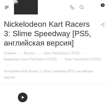
0
Nickelodeon Kart Racers
3: Slime Speedway [PS5,
английская версия]
—
—
—
Главная
Каталог
Sony PlayStation 5 (PS5)
—
Видеоигры Sony PlayStation 5 (PS5)
Игры PlayStation 5 (PS5)
—
Nickelodeon Kart Racers 3: Slime Speedway [PS5, английская
версия]