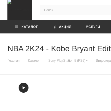
КАТАЛОГ
АКЦИИ
УСЛУГИ
NBA 2K24 - Kobe Bryant Edit
—
—
—
Главная
Каталог
Sony PlayStation 5 (PS5)
Видеоигры