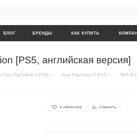
БЛОГ
БРЕНДЫ
КАК КУПИТЬ
КОМПА
ion [PS5, английская версия]
—
—
 Sony PlayStation 5 (PS5)
Игры PlayStation 5 (PS5)
NBA 2K24
В ИЗБРАННОЕ
СРАВНИТЬ