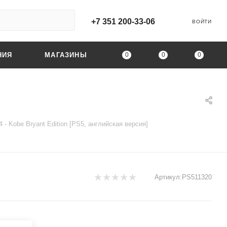
+7 351 200-33-06
ВОЙТИ
0
0
0
НИЯ
МАГАЗИНЫ
 - Kobe Bryant Edition [PS5, английская версия]
Артикул:
PS511320