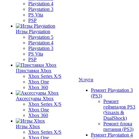
Playstation 4
Playstation 3
PS Vita
PSP
Игры Playstation
Playstation 5
Playstation 4
Playstation 3
PS Vita
PSP
Приставки Xbox
Xbox Series X/S
Услуги
Xbox One
Xbox 360
Ремонт Playstation 3
(PS3)
Аксессуары Xbox
Ремонт
Xbox Series X/S
геймпадов PS3
Xbox One
(Sixaxis &
Xbox 360
DualShock)
Ремонт блока
Игры Xbox
питания (PS3)
Xbox Series X/S
Ремонт Playstation 4
Xbox One