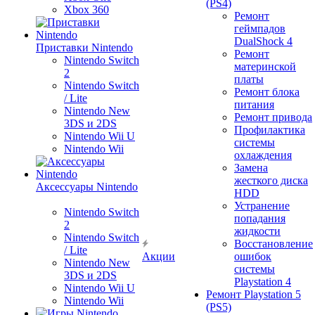
(PS4)
Xbox 360
Ремонт
геймпадов
DualShock 4
Приставки Nintendo
Ремонт
Nintendo Switch
материнской
2
платы
Nintendo Switch
Ремонт блока
/ Lite
питания
Nintendo New
Ремонт привода
3DS и 2DS
Профилактика
Nintendo Wii U
системы
Nintendo Wii
охлаждения
Замена
жесткого диска
Аксессуары Nintendo
HDD
Устранение
Nintendo Switch
попадания
2
жидкости
Nintendo Switch
Восстановление
/ Lite
Акции
ошибок
Nintendo New
системы
3DS и 2DS
Playstation 4
Nintendo Wii U
Ремонт Playstation 5
Nintendo Wii
(PS5)