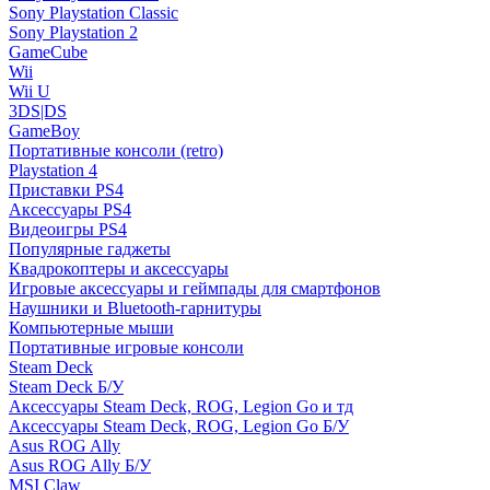
Sony Playstation Classic
Sony Playstation 2
GameCube
Wii
Wii U
3DS|DS
GameBoy
Портативные консоли (retro)
Playstation 4
Приставки PS4
Аксессуары PS4
Видеоигры PS4
Популярные гаджеты
Квадрокоптеры и аксессуары
Игровые аксессуары и геймпады для смартфонов
Наушники и Bluetooth-гарнитуры
Компьютерные мыши
Портативные игровые консоли
Steam Deck
Steam Deck Б/У
Аксессуары Steam Deck, ROG, Legion Go и тд
Аксессуары Steam Deck, ROG, Legion Go Б/У
Asus ROG Ally
Asus ROG Ally Б/У
MSI Claw