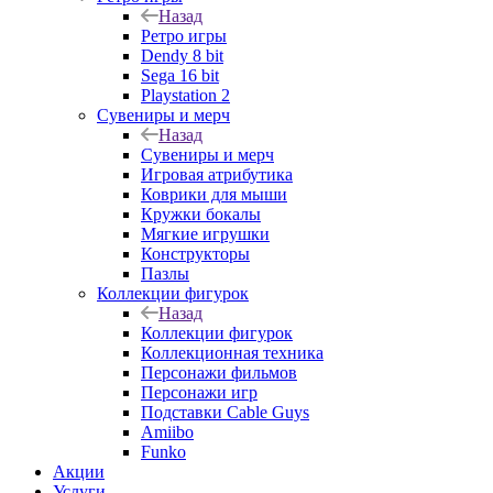
Назад
Ретро игры
Dendy 8 bit
Sega 16 bit
Playstation 2
Сувениры и мерч
Назад
Сувениры и мерч
Игровая атрибутика
Коврики для мыши
Кружки бокалы
Мягкие игрушки
Конструкторы
Пазлы
Коллекции фигурок
Назад
Коллекции фигурок
Коллекционная техника
Персонажи фильмов
Персонажи игр
Подставки Cable Guys
Amiibo
Funko
Акции
Услуги