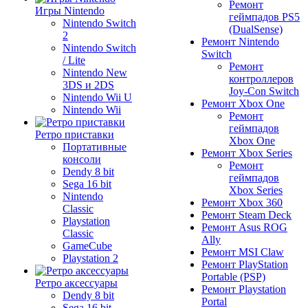
Ремонт
Игры Nintendo
геймпадов PS5
Nintendo Switch
(DualSense)
2
Ремонт Nintendo
Nintendo Switch
Switch
/ Lite
Ремонт
Nintendo New
контроллеров
3DS и 2DS
Joy-Con Switch
Nintendo Wii U
Ремонт Xbox One
Nintendo Wii
Ремонт
геймпадов
Ретро приставки
Xbox One
Портативные
Ремонт Xbox Series
консоли
Ремонт
Dendy 8 bit
геймпадов
Sega 16 bit
Xbox Series
Nintendo
Ремонт Xbox 360
Classic
Ремонт Steam Deck
Playstation
Ремонт Asus ROG
Classic
Ally
GameCube
Ремонт MSI Claw
Playstation 2
Ремонт PlayStation
Portable (PSP)
Ретро аксессуары
Ремонт Playstation
Dendy 8 bit
Portal
Sega 16 bit