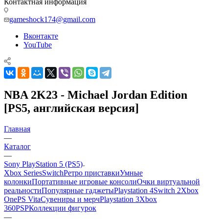
Контактная информация
gameshock174@gmail.com
Вконтакте
YouTube
NBA 2K23 - Michael Jordan Edition
[PS5, английская версия]
Главная
—
Каталог
—
Sony PlayStation 5 (PS5)
Xbox Series
Switch
Ретро приставки
Умные
колонки
Портативные игровые консоли
Очки виртуальной
реальности
Популярные гаджеты
Playstation 4
Switch 2
Xbox
One
PS Vita
Сувениры и мерч
Playstation 3
Xbox
360
PSP
Коллекции фигурок
—