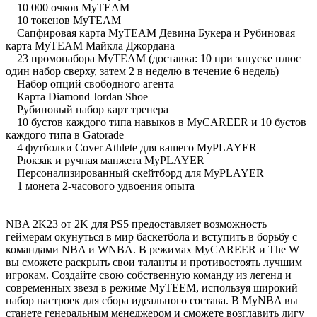
10 000 очков MyTEAM
10 токенов MyTEAM
Сапфировая карта MyTEAM Девина Букера и Рубиновая
карта MyTEAM Майкла Джордана
23 промонабора MyTEAM (доставка: 10 при запуске плюс
один набор сверху, затем 2 в неделю в течение 6 недель)
Набор опций свободного агента
Карта Diamond Jordan Shoe
Рубиновый набор карт тренера
10 бустов каждого типа навыков в MyCAREER и 10 бустов
каждого типа в Gatorade
4 футболки Cover Athlete для вашего MyPLAYER
Рюкзак и ручная манжета MyPLAYER
Персонализированный скейтборд для MyPLAYER
1 монета 2-часового удвоения опыта
NBA 2K23 от 2K для PS5 предоставляет возможность
геймерам окунуться в мир баскетбола и вступить в борьбу с
командами NBA и WNBA. В режимах MyCAREER и The W
вы сможете раскрыть свои таланты и противостоять лучшим
игрокам. Создайте свою собственную команду из легенд и
современных звезд в режиме MyTEEM, используя широкий
набор настроек для сбора идеального состава. В MyNBA вы
станете генеральным менеджером и сможете возглавить лигу