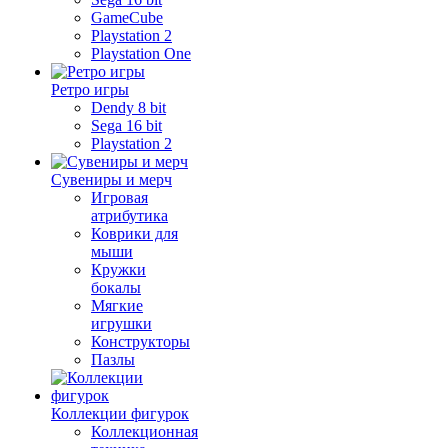
GameCube
Playstation 2
Playstation One
Ретро игры
Dendy 8 bit
Sega 16 bit
Playstation 2
Сувениры и мерч
Игровая
атрибутика
Коврики для
мыши
Кружки
бокалы
Мягкие
игрушки
Конструкторы
Пазлы
Коллекции фигурок
Коллекционная