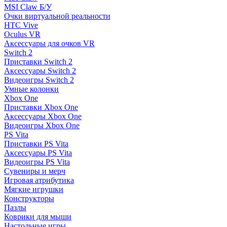
MSI Claw Б/У
Очки виртуальной реальности
HTC Vive
Oculus VR
Аксессуары для очков VR
Switch 2
Приставки Switch 2
Аксессуары Switch 2
Видеоигры Switch 2
Умные колонки
Xbox One
Приставки Xbox One
Аксессуары Xbox One
Видеоигры Xbox One
PS Vita
Приставки PS Vita
Аксессуары PS Vita
Видеоигры PS Vita
Сувениры и мерч
Игровая атрибутика
Мягкие игрушки
Конструкторы
Пазлы
Коврики для мыши
Настольные игры