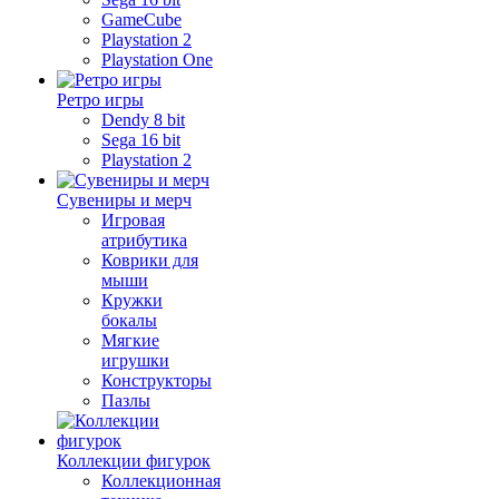
GameCube
Playstation 2
Playstation One
Ретро игры
Dendy 8 bit
Sega 16 bit
Playstation 2
Сувениры и мерч
Игровая
атрибутика
Коврики для
мыши
Кружки
бокалы
Мягкие
игрушки
Конструкторы
Пазлы
Коллекции фигурок
Коллекционная