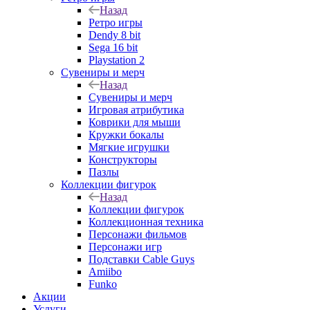
Назад
Ретро игры
Dendy 8 bit
Sega 16 bit
Playstation 2
Сувениры и мерч
Назад
Сувениры и мерч
Игровая атрибутика
Коврики для мыши
Кружки бокалы
Мягкие игрушки
Конструкторы
Пазлы
Коллекции фигурок
Назад
Коллекции фигурок
Коллекционная техника
Персонажи фильмов
Персонажи игр
Подставки Cable Guys
Amiibo
Funko
Акции
Услуги