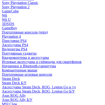
Sony Playstation Classic
Sony Playstation 2
GameCube
Wii
Wii U
3DS|DS
GameBoy
Портативные консоли (retro)
Playstation 4
Приставки PS4
Аксессуары PS4
Видеоигры PS4
Популярные гаджеты
Квадрокоптеры и аксессуары
Игровые аксессуары и геймпады для смартфонов
Наушники и Bluetooth-гарнитуры
Компьютерные мыши
Портативные игровые консоли
Steam Deck
Steam Deck Б/У
Аксессуары Steam Deck, ROG, Legion Go и тд
Аксессуары Steam Deck, ROG, Legion Go Б/У
Asus ROG Ally
Asus ROG Ally Б/У
MSI Claw