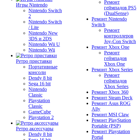
Ремонт
Игры Nintendo
геймпадов PS5
Nintendo Switch
(DualSense)
2
Ремонт Nintendo
Nintendo Switch
Switch
/ Lite
Ремонт
Nintendo New
контроллеров
3DS и 2DS
Joy-Con Switch
Nintendo Wii U
Ремонт Xbox One
Nintendo Wii
Ремонт
геймпадов
Ретро приставки
Xbox One
Портативные
Ремонт Xbox Series
консоли
Ремонт
Dendy 8 bit
геймпадов
Sega 16 bit
Xbox Series
Nintendo
Ремонт Xbox 360
Classic
Ремонт Steam Deck
Playstation
Ремонт Asus ROG
Classic
Ally
GameCube
Ремонт MSI Claw
Playstation 2
Ремонт PlayStation
Portable (PSP)
Ретро аксессуары
Ремонт Playstation
Dendy 8 bit
Portal
Sega 16 bit