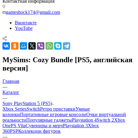
Контактная информация
gameshock174@gmail.com
Вконтакте
YouTube
MySims: Cozy Bundle [PS5, английская
версия]
Главная
—
Каталог
—
Sony PlayStation 5 (PS5)
Xbox Series
Switch
Ретро приставки
Умные
колонки
Портативные игровые консоли
Очки виртуальной
реальности
Популярные гаджеты
Playstation 4
Switch 2
Xbox
One
PS Vita
Сувениры и мерч
Playstation 3
Xbox
360
PSP
Коллекции фигурок
—