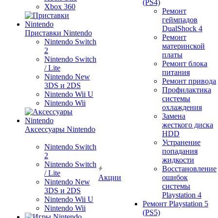
(PS4)
Xbox 360
Ремонт
геймпадов
DualShock 4
Приставки Nintendo
Ремонт
Nintendo Switch
материнской
2
платы
Nintendo Switch
Ремонт блока
/ Lite
питания
Nintendo New
Ремонт привода
3DS и 2DS
Профилактика
Nintendo Wii U
системы
Nintendo Wii
охлаждения
Замена
жесткого диска
Аксессуары Nintendo
HDD
Устранение
Nintendo Switch
попадания
2
жидкости
Nintendo Switch
Восстановление
/ Lite
Акции
ошибок
Nintendo New
системы
3DS и 2DS
Playstation 4
Nintendo Wii U
Ремонт Playstation 5
Nintendo Wii
(PS5)