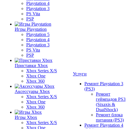
Playstation 4
Playstation 3
PS Vita
PSP
Игры Playstation
Playstation 5
Playstation 4
Playstation 3
PS Vita
PSP
Приставки Xbox
Xbox Series X/S
Услуги
Xbox One
Xbox 360
Ремонт Playstation 3
(PS3)
Аксессуары Xbox
Ремонт
Xbox Series X/S
геймпадов PS3
Xbox One
(Sixaxis &
Xbox 360
DualShock)
Ремонт блока
Игры Xbox
питания (PS3)
Xbox Series X/S
Ремонт Playstation 4
Xbox One