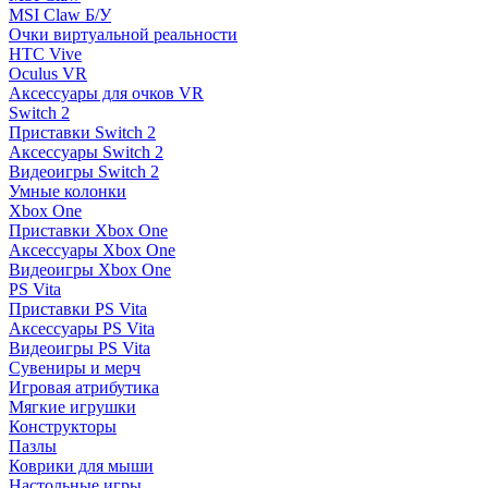
MSI Claw Б/У
Очки виртуальной реальности
HTC Vive
Oculus VR
Аксессуары для очков VR
Switch 2
Приставки Switch 2
Аксессуары Switch 2
Видеоигры Switch 2
Умные колонки
Xbox One
Приставки Xbox One
Аксессуары Xbox One
Видеоигры Xbox One
PS Vita
Приставки PS Vita
Аксессуары PS Vita
Видеоигры PS Vita
Сувениры и мерч
Игровая атрибутика
Мягкие игрушки
Конструкторы
Пазлы
Коврики для мыши
Настольные игры