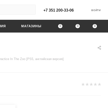
+7 351 200-33-06
ВОЙТИ
0
0
0
НИЯ
МАГАЗИНЫ
ractice In The Zoo [PS5, английская версия]