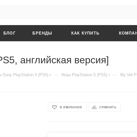
БЛОГ
БРЕНДЫ
КАК КУПИТЬ
КОМПА
[PS5, английская версия]
—
—
 Sony PlayStation 5 (PS5)
Игры PlayStation 5 (PS5)
My Vet P
В ИЗБРАННОЕ
СРАВНИТЬ