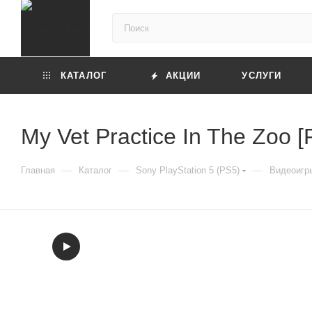
КАТАЛОГ
АКЦИИ
УСЛУГИ
My Vet Practice In The Zoo 
—
—
—
Главная
Каталог
Sony PlayStation 5 (PS5)
Видеоигры