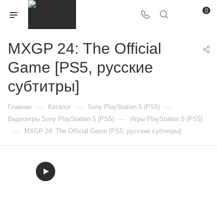
0
MXGP 24: The Official
Game [PS5, русские
субтитры]
—
—
—
Главная
Каталог
Sony PlayStation 5 (PS5)
—
Видеоигры Sony PlayStation 5 (PS5)
Игры PlayStation 5 (PS5)
—
MXGP 24: The Official Game [PS5, русские субтитры]