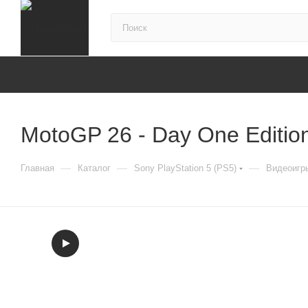
MotoGP 26 - Day One Editio
—
—
—
Главная
Каталог
Sony PlayStation 5 (PS5)
Видеоигры