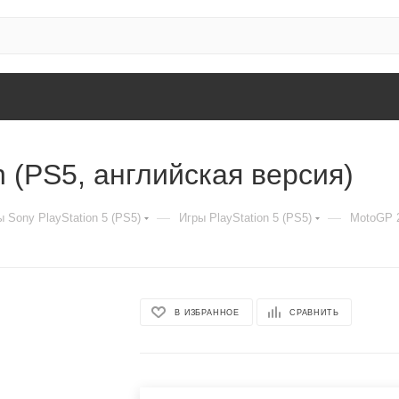
n (PS5, английская версия)
—
—
 Sony PlayStation 5 (PS5)
Игры PlayStation 5 (PS5)
MotoGP 2
В ИЗБРАННОЕ
СРАВНИТЬ