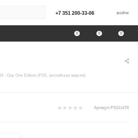
+7 351 200-33-06
ВОЙТИ
0
0
0
4 - Day One Edition (PS5, английская версия)
Артикул:
PS511478