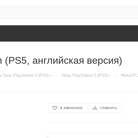
n (PS5, английская версия)
—
—
 Sony PlayStation 5 (PS5)
Игры PlayStation 5 (PS5)
MotoGP 2
В ИЗБРАННОЕ
СРАВНИТЬ