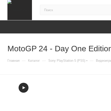
MotoGP 24 - Day One Editio
—
—
—
Главная
Каталог
Sony PlayStation 5 (PS5)
Видеоигры