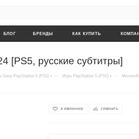
БЛОГ
БРЕНДЫ
КАК КУПИТЬ
КОМПА
024 [PS5, русские субтитры]
—
—
 Sony PlayStation 5 (PS5)
Игры PlayStation 5 (PS5)
Microsoft
В ИЗБРАННОЕ
СРАВНИТЬ