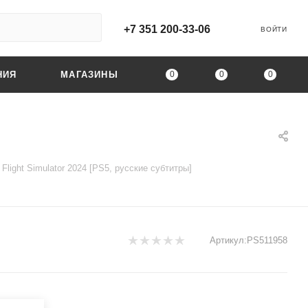
+7 351 200-33-06
ВОЙТИ
0
0
0
НИЯ
МАГАЗИНЫ
 Flight Simulator 2024 [PS5, русские субтитры]
Артикул:
PS511958