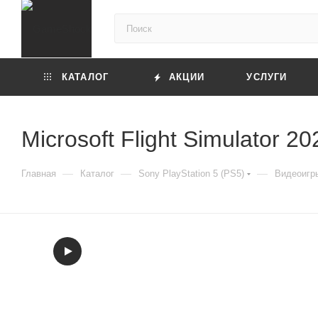
КАТАЛОГ
АКЦИИ
УСЛУГИ
Microsoft Flight Simulator 2
—
—
—
Главная
Каталог
Sony PlayStation 5 (PS5)
Видеоигры