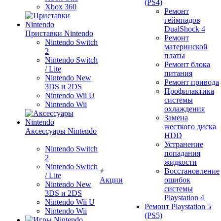
(PS4)
Xbox 360
Ремонт
геймпадов
DualShock 4
Приставки Nintendo
Ремонт
Nintendo Switch
материнской
2
платы
Nintendo Switch
Ремонт блока
/ Lite
питания
Nintendo New
Ремонт привода
3DS и 2DS
Профилактика
Nintendo Wii U
системы
Nintendo Wii
охлаждения
Замена
жесткого диска
Аксессуары Nintendo
HDD
Устранение
Nintendo Switch
попадания
2
жидкости
Nintendo Switch
Восстановление
/ Lite
Акции
ошибок
Nintendo New
системы
3DS и 2DS
Playstation 4
Nintendo Wii U
Ремонт Playstation 5
Nintendo Wii
(PS5)