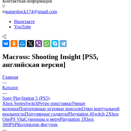
Контактная информация
gameshock174@gmail.com
Вконтакте
YouTube
Macross: Shooting Insight [PS5,
английская версия]
Главная
—
Каталог
—
Sony PlayStation 5 (PS5)
Xbox Series
Switch
Ретро приставки
Умные
колонки
Портативные игровые консоли
Очки виртуальной
реальности
Популярные гаджеты
Playstation 4
Switch 2
Xbox
One
PS Vita
Сувениры и мерч
Playstation 3
Xbox
360
PSP
Коллекции фигурок
—