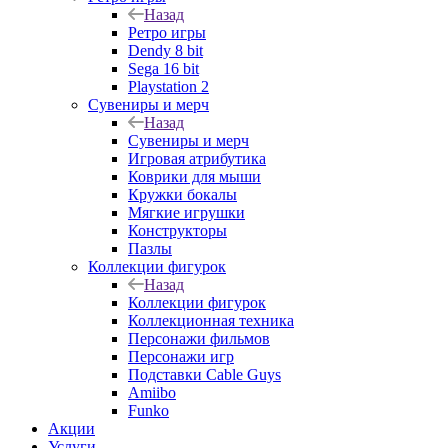
Назад
Ретро игры
Dendy 8 bit
Sega 16 bit
Playstation 2
Сувениры и мерч
Назад
Сувениры и мерч
Игровая атрибутика
Коврики для мыши
Кружки бокалы
Мягкие игрушки
Конструкторы
Пазлы
Коллекции фигурок
Назад
Коллекции фигурок
Коллекционная техника
Персонажи фильмов
Персонажи игр
Подставки Cable Guys
Amiibo
Funko
Акции
Услуги