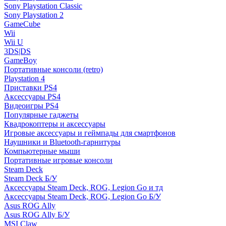
Sony Playstation Classic
Sony Playstation 2
GameCube
Wii
Wii U
3DS|DS
GameBoy
Портативные консоли (retro)
Playstation 4
Приставки PS4
Аксессуары PS4
Видеоигры PS4
Популярные гаджеты
Квадрокоптеры и аксессуары
Игровые аксессуары и геймпады для смартфонов
Наушники и Bluetooth-гарнитуры
Компьютерные мыши
Портативные игровые консоли
Steam Deck
Steam Deck Б/У
Аксессуары Steam Deck, ROG, Legion Go и тд
Аксессуары Steam Deck, ROG, Legion Go Б/У
Asus ROG Ally
Asus ROG Ally Б/У
MSI Claw