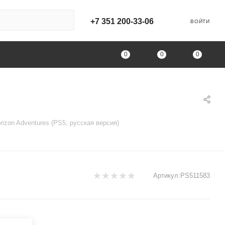
+7 351 200-33-06
ВОЙТИ
0
0
0
izon Adventures (PS5, русская версия)
Артикул:
PS511583