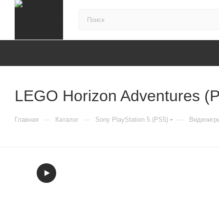
LEGO Horizon Adventures (P
—
—
—
Главная
Каталог
Sony PlayStation 5 (PS5)
Видеоигры