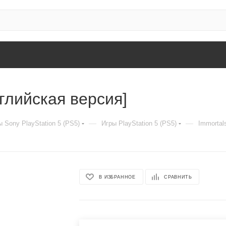
нглийская версия]
—
—
 Sony PlayStation 5 (PS5)
Игры PlayStation 5 (PS5)
Immortal
В ИЗБРАННОЕ
СРАВНИТЬ