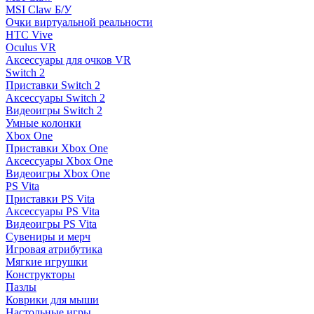
MSI Claw Б/У
Очки виртуальной реальности
HTC Vive
Oculus VR
Аксессуары для очков VR
Switch 2
Приставки Switch 2
Аксессуары Switch 2
Видеоигры Switch 2
Умные колонки
Xbox One
Приставки Xbox One
Аксессуары Xbox One
Видеоигры Xbox One
PS Vita
Приставки PS Vita
Аксессуары PS Vita
Видеоигры PS Vita
Сувениры и мерч
Игровая атрибутика
Мягкие игрушки
Конструкторы
Пазлы
Коврики для мыши
Настольные игры