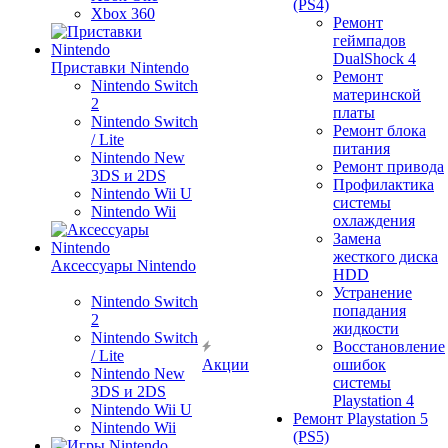
(PS4)
Xbox 360
Ремонт
геймпадов
DualShock 4
Приставки Nintendo
Ремонт
Nintendo Switch
материнской
2
платы
Nintendo Switch
Ремонт блока
/ Lite
питания
Nintendo New
Ремонт привода
3DS и 2DS
Профилактика
Nintendo Wii U
системы
Nintendo Wii
охлаждения
Замена
жесткого диска
Аксессуары Nintendo
HDD
Устранение
Nintendo Switch
попадания
2
жидкости
Nintendo Switch
Восстановление
/ Lite
Акции
ошибок
Nintendo New
системы
3DS и 2DS
Playstation 4
Nintendo Wii U
Ремонт Playstation 5
Nintendo Wii
(PS5)