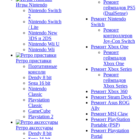
Ремонт
Игры Nintendo
геймпадов PS5
Nintendo Switch
(DualSense)
2
Ремонт Nintendo
Nintendo Switch
Switch
/ Lite
Ремонт
Nintendo New
контроллеров
3DS и 2DS
Joy-Con Switch
Nintendo Wii U
Ремонт Xbox One
Nintendo Wii
Ремонт
геймпадов
Ретро приставки
Xbox One
Портативные
Ремонт Xbox Series
консоли
Ремонт
Dendy 8 bit
геймпадов
Sega 16 bit
Xbox Series
Nintendo
Ремонт Xbox 360
Classic
Ремонт Steam Deck
Playstation
Ремонт Asus ROG
Classic
Ally
GameCube
Ремонт MSI Claw
Playstation 2
Ремонт PlayStation
Portable (PSP)
Ретро аксессуары
Ремонт Playstation
Dendy 8 bit
Portal
Sega 16 bit