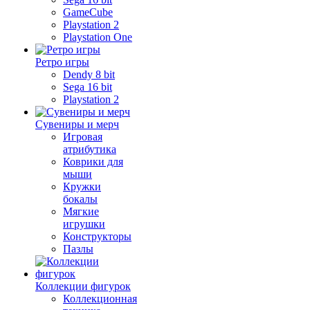
GameCube
Playstation 2
Playstation One
Ретро игры
Dendy 8 bit
Sega 16 bit
Playstation 2
Сувениры и мерч
Игровая
атрибутика
Коврики для
мыши
Кружки
бокалы
Мягкие
игрушки
Конструкторы
Пазлы
Коллекции фигурок
Коллекционная