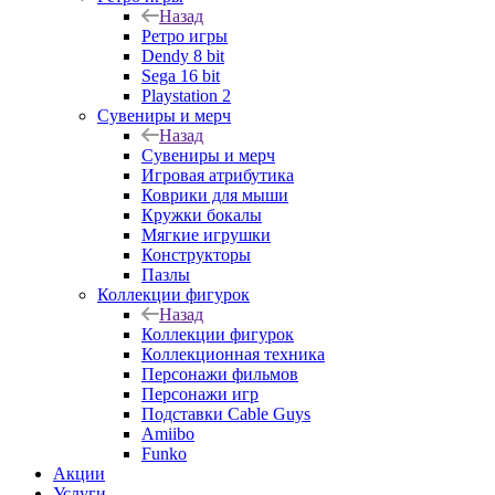
Назад
Ретро игры
Dendy 8 bit
Sega 16 bit
Playstation 2
Сувениры и мерч
Назад
Сувениры и мерч
Игровая атрибутика
Коврики для мыши
Кружки бокалы
Мягкие игрушки
Конструкторы
Пазлы
Коллекции фигурок
Назад
Коллекции фигурок
Коллекционная техника
Персонажи фильмов
Персонажи игр
Подставки Cable Guys
Amiibo
Funko
Акции
Услуги