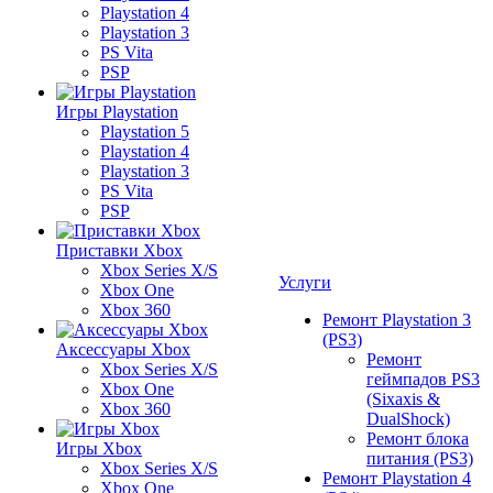
Playstation 4
Playstation 3
PS Vita
PSP
Игры Playstation
Playstation 5
Playstation 4
Playstation 3
PS Vita
PSP
Приставки Xbox
Xbox Series X/S
Услуги
Xbox One
Xbox 360
Ремонт Playstation 3
(PS3)
Аксессуары Xbox
Ремонт
Xbox Series X/S
геймпадов PS3
Xbox One
(Sixaxis &
Xbox 360
DualShock)
Ремонт блока
Игры Xbox
питания (PS3)
Xbox Series X/S
Ремонт Playstation 4
Xbox One