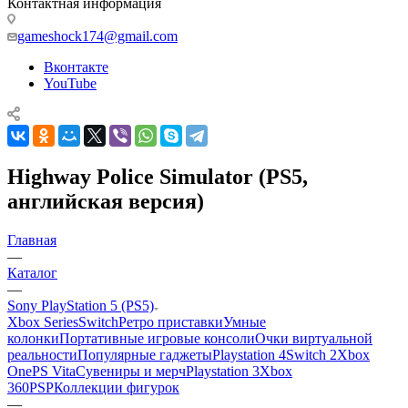
Контактная информация
gameshock174@gmail.com
Вконтакте
YouTube
Highway Police Simulator (PS5,
английская версия)
Главная
—
Каталог
—
Sony PlayStation 5 (PS5)
Xbox Series
Switch
Ретро приставки
Умные
колонки
Портативные игровые консоли
Очки виртуальной
реальности
Популярные гаджеты
Playstation 4
Switch 2
Xbox
One
PS Vita
Сувениры и мерч
Playstation 3
Xbox
360
PSP
Коллекции фигурок
—