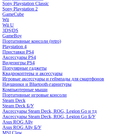
Sony Playstation Classic
Sony Playstation 2
GameCube
Wii
Wii U
3DS|DS
GameBoy
Портативные консоли (retro)
Playstation 4
Приставки PS4
Аксессуары PS4
Видеоигры PS4
Популярные гаджеты
Квадрокоптеры и аксессуары
Игровые аксессуары и геймпады для смартфонов
Наушники и Bluetooth-гарнитуры
Компьютерные мыши
Портативные игровые консоли
Steam Deck
Steam Deck Б/У
Аксессуары Steam Deck, ROG, Legion Go и тд
Аксессуары Steam Deck, ROG, Legion Go Б/У
Asus ROG Ally
Asus ROG Ally Б/У
MSI Claw