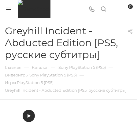
0
Greyhill Incident -
Abducted Edition [PS5,
русские субтитры]
—
—
—
Главная
Каталог
Sony PlayStation 5 (PS5)
—
Видеоигры Sony PlayStation 5 (PS5)
—
Игры PlayStation 5 (PS5)
Greyhill Incident - Abducted Edition [PS5, русские субтитры]