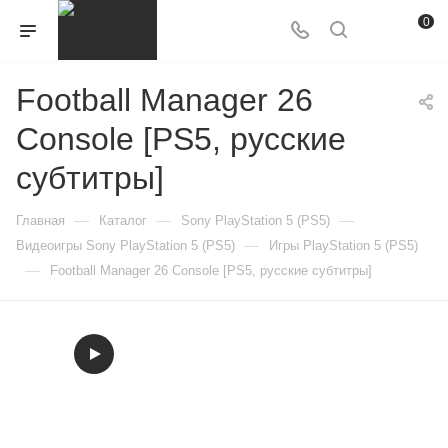
0
Football Manager 26
Console [PS5, русские
субтитры]
—
—
—
Главная
Каталог
Sony PlayStation 5 (PS5)
—
Видеоигры Sony PlayStation 5 (PS5)
Игры PlayStation 5 (PS5)
—
Football Manager 26 Console [PS5, русские субтитры]