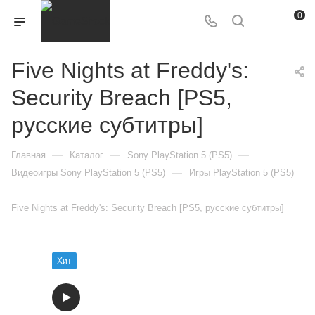
0
Five Nights at Freddy's:
Security Breach [PS5,
русские субтитры]
—
—
—
Главная
Каталог
Sony PlayStation 5 (PS5)
—
Видеоигры Sony PlayStation 5 (PS5)
Игры PlayStation 5 (PS5)
—
Five Nights at Freddy's: Security Breach [PS5, русские субтитры]
Хит