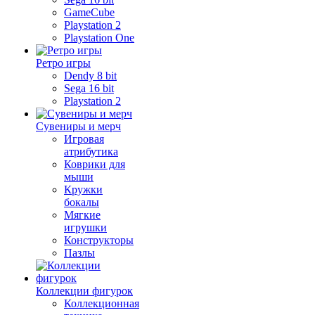
GameCube
Playstation 2
Playstation One
Ретро игры
Dendy 8 bit
Sega 16 bit
Playstation 2
Сувениры и мерч
Игровая
атрибутика
Коврики для
мыши
Кружки
бокалы
Мягкие
игрушки
Конструкторы
Пазлы
Коллекции фигурок
Коллекционная