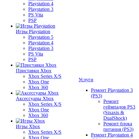
Playstation 4
Playstation 3
PS Vita
PSP
Игры Playstation
Playstation 5
Playstation 4
Playstation 3
PS Vita
PSP
Приставки Xbox
Xbox Series X/S
Услуги
Xbox One
Xbox 360
Ремонт Playstation 3
(PS3)
Аксессуары Xbox
Ремонт
Xbox Series X/S
геймпадов PS3
Xbox One
(Sixaxis &
Xbox 360
DualShock)
Ремонт блока
Игры Xbox
питания (PS3)
Xbox Series X/S
Ремонт Playstation 4
Xbox One