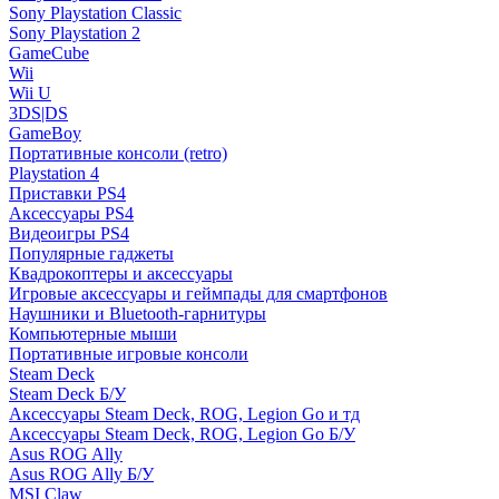
Sony Playstation Classic
Sony Playstation 2
GameCube
Wii
Wii U
3DS|DS
GameBoy
Портативные консоли (retro)
Playstation 4
Приставки PS4
Аксессуары PS4
Видеоигры PS4
Популярные гаджеты
Квадрокоптеры и аксессуары
Игровые аксессуары и геймпады для смартфонов
Наушники и Bluetooth-гарнитуры
Компьютерные мыши
Портативные игровые консоли
Steam Deck
Steam Deck Б/У
Аксессуары Steam Deck, ROG, Legion Go и тд
Аксессуары Steam Deck, ROG, Legion Go Б/У
Asus ROG Ally
Asus ROG Ally Б/У
MSI Claw