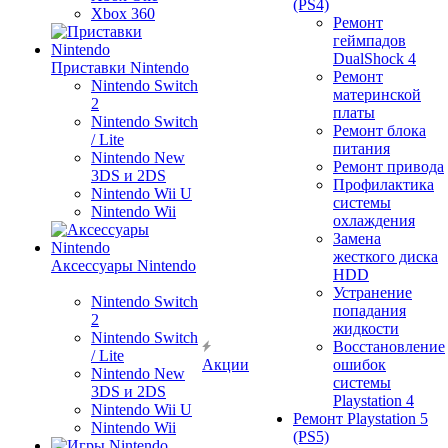
(PS4)
Xbox 360
Ремонт
геймпадов
DualShock 4
Приставки Nintendo
Ремонт
Nintendo Switch
материнской
2
платы
Nintendo Switch
Ремонт блока
/ Lite
питания
Nintendo New
Ремонт привода
3DS и 2DS
Профилактика
Nintendo Wii U
системы
Nintendo Wii
охлаждения
Замена
жесткого диска
Аксессуары Nintendo
HDD
Устранение
Nintendo Switch
попадания
2
жидкости
Nintendo Switch
Восстановление
/ Lite
Акции
ошибок
Nintendo New
системы
3DS и 2DS
Playstation 4
Nintendo Wii U
Ремонт Playstation 5
Nintendo Wii
(PS5)