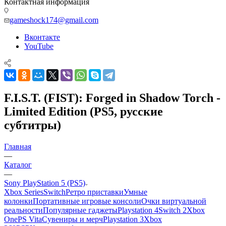
Контактная информация
gameshock174@gmail.com
Вконтакте
YouTube
F.I.S.T. (FIST): Forged in Shadow Torch -
Limited Edition (PS5, русские
субтитры)
Главная
—
Каталог
—
Sony PlayStation 5 (PS5)
Xbox Series
Switch
Ретро приставки
Умные
колонки
Портативные игровые консоли
Очки виртуальной
реальности
Популярные гаджеты
Playstation 4
Switch 2
Xbox
One
PS Vita
Сувениры и мерч
Playstation 3
Xbox