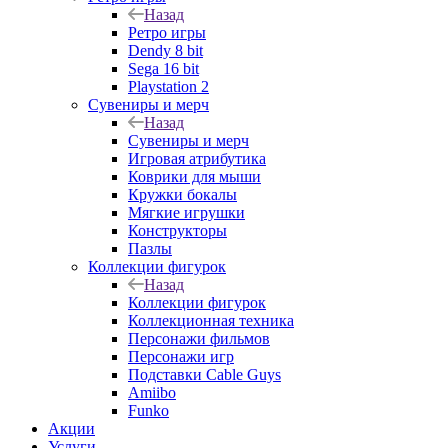
Назад
Ретро игры
Dendy 8 bit
Sega 16 bit
Playstation 2
Сувениры и мерч
Назад
Сувениры и мерч
Игровая атрибутика
Коврики для мыши
Кружки бокалы
Мягкие игрушки
Конструкторы
Пазлы
Коллекции фигурок
Назад
Коллекции фигурок
Коллекционная техника
Персонажи фильмов
Персонажи игр
Подставки Cable Guys
Amiibo
Funko
Акции
Услуги