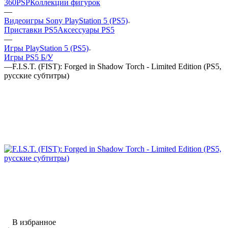
360
PSP
Коллекции фигурок
—
Видеоигры Sony PlayStation 5 (PS5)
Приставки PS5
Аксессуары PS5
—
Игры PlayStation 5 (PS5)
Игры PS5 Б/У
—
F.I.S.T. (FIST): Forged in Shadow Torch - Limited Edition (PS5,
русские субтитры)
В избранное