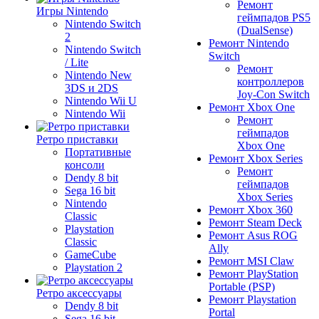
Ремонт
Игры Nintendo
геймпадов PS5
Nintendo Switch
(DualSense)
2
Ремонт Nintendo
Nintendo Switch
Switch
/ Lite
Ремонт
Nintendo New
контроллеров
3DS и 2DS
Joy-Con Switch
Nintendo Wii U
Ремонт Xbox One
Nintendo Wii
Ремонт
геймпадов
Ретро приставки
Xbox One
Портативные
Ремонт Xbox Series
консоли
Ремонт
Dendy 8 bit
геймпадов
Sega 16 bit
Xbox Series
Nintendo
Ремонт Xbox 360
Classic
Ремонт Steam Deck
Playstation
Ремонт Asus ROG
Classic
Ally
GameCube
Ремонт MSI Claw
Playstation 2
Ремонт PlayStation
Portable (PSP)
Ретро аксессуары
Ремонт Playstation
Dendy 8 bit
Portal
Sega 16 bit