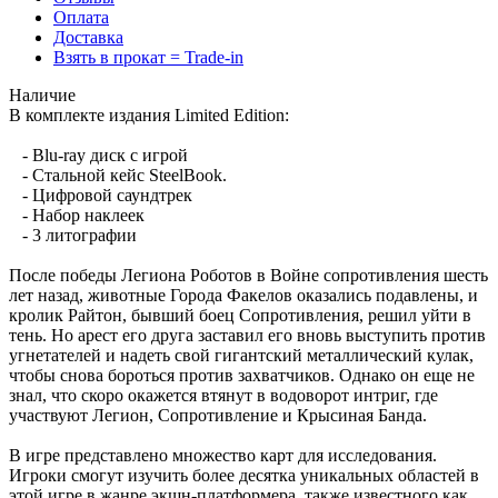
Оплата
Доставка
Взять в прокат = Trade-in
Наличие
В комплекте издания Limited Edition:
- Blu-ray диск с игрой
- Стальной кейс SteelBook.
- Цифровой саундтрек
- Набор наклеек
- 3 литографии
После победы Легиона Роботов в Войне сопротивления шесть
лет назад, животные Города Факелов оказались подавлены, и
кролик Райтон, бывший боец Сопротивления, решил уйти в
тень. Но арест его друга заставил его вновь выступить против
угнетателей и надеть свой гигантский металлический кулак,
чтобы снова бороться против захватчиков. Однако он еще не
знал, что скоро окажется втянут в водоворот интриг, где
участвуют Легион, Сопротивление и Крысиная Банда.
В игре представлено множество карт для исследования.
Игроки смогут изучить более десятка уникальных областей в
этой игре в жанре экшн-платформера, также известного как