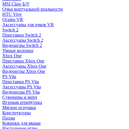
MSI Claw Б/У
Очки виртуальной реальности
HTC Vive
Oculus VR
Аксессуары для очков VR
Switch 2
Приставки Switch 2
Аксессуары Switch 2
Видеоигры Switch 2
Умные колонки
Xbox One
Приставки Xbox One
Аксессуары Xbox One
Видеоигры Xbox One
PS Vita
Приставки PS Vita
Аксессуары PS Vita
Видеоигры PS Vita
Сувениры и мерч
Игровая атрибутика
Мягкие игрушки
Конструкторы
Пазлы
Коврики для мыши
Настольные игры