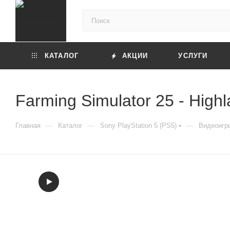
КАТАЛОГ
АКЦИИ
УСЛУГИ
Farming Simulator 25 - Highl
—
—
—
Главная
Каталог
Sony PlayStation 5 (PS5)
Видеоигры