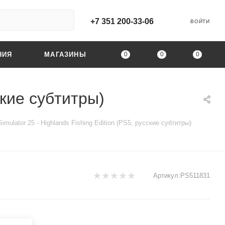
+7 351 200-33-06
ВОЙТИ
0
0
0
НИЯ
МАГАЗИНЫ
ские субтитры)
imulator 25 - Highlands Fishing Edition (PS5, русские субтитры)
Артикул:
PS511831