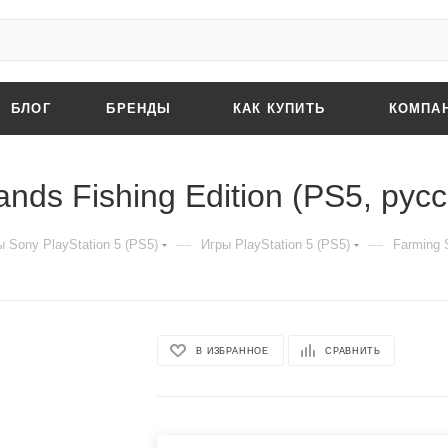
БЛОГ
БРЕНДЫ
КАК КУПИТЬ
КОМПА
ands Fishing Edition (PS5, рус
—
—
 Sony PlayStation 5 (PS5)
Игры PlayStation 5 (PS5)
Farming S
В ИЗБРАННОЕ
СРАВНИТЬ