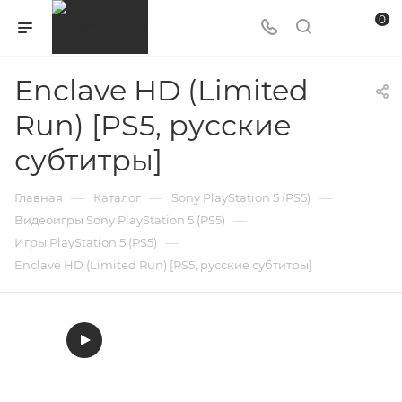
0
Enclave HD (Limited
Run) [PS5, русские
субтитры]
—
—
—
Главная
Каталог
Sony PlayStation 5 (PS5)
—
Видеоигры Sony PlayStation 5 (PS5)
—
Игры PlayStation 5 (PS5)
Enclave HD (Limited Run) [PS5, русские субтитры]