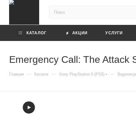
КАТАЛОГ
АКЦИИ
УСЛУГИ
Emergency Call: The Attack
—
—
—
Главная
Каталог
Sony PlayStation 5 (PS5)
Видеоигры