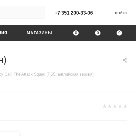
+7 351 200-33-06
ВОЙТИ
0
0
0
НИЯ
МАГАЗИНЫ
я)
y Call: The Attack Squad (PS5, английская версия)