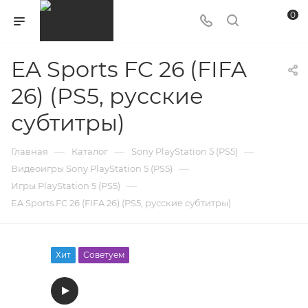
0
EA Sports FC 26 (FIFA
26) (PS5, русские
субтитры)
—
—
—
Главная
Каталог
Sony PlayStation 5 (PS5)
—
Видеоигры Sony PlayStation 5 (PS5)
—
Игры PlayStation 5 (PS5)
EA Sports FC 26 (FIFA 26) (PS5, русские субтитры)
Хит
Советуем