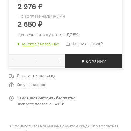
2 976
₽
При оплате наличными
2 650
₽
Цена указана с учетом НДС 5%
Нашли дешевле?
Много
в 3 магазинах
В КОРЗИНУ
Рассчитать доставку
Хочу в подарок
Самовывоз сегодня - бесплатно
Экспресс доставка - 499 ₽
✴️ Стоимость товара указана с учетом скидки при оплате за