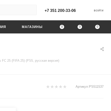
+7 351 200-33-06
ВОЙТИ
0
0
0
НИЯ
МАГАЗИНЫ
s FC 25 (FIFA 25) (PS5, русская версия)
Артикул:
PS511537