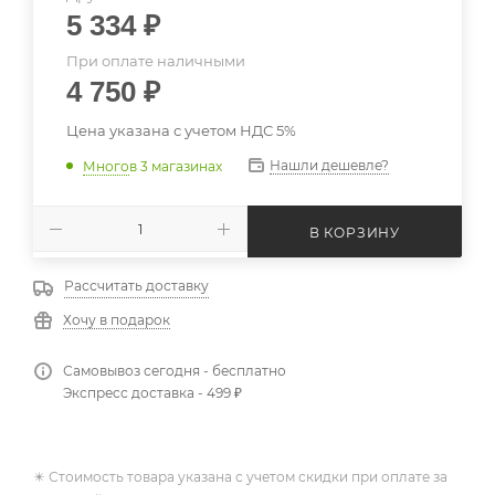
5 334
₽
При оплате наличными
4 750
₽
Цена указана с учетом НДС 5%
Нашли дешевле?
Много
в 3 магазинах
В КОРЗИНУ
Рассчитать доставку
Хочу в подарок
Самовывоз сегодня - бесплатно
Экспресс доставка - 499 ₽
✴️ Стоимость товара указана с учетом скидки при оплате за