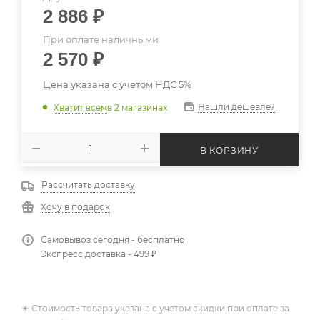
2 886
₽
При оплате наличными
2 570
₽
Цена указана с учетом НДС 5%
Нашли дешевле?
Хватит всем
в 2 магазинах
В КОРЗИНУ
Рассчитать доставку
Хочу в подарок
Самовывоз сегодня - бесплатно
Экспресс доставка - 499 ₽
✴️ Стоимость товара указана с учетом скидки при оплате за