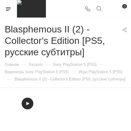
0
Blasphemous II (2) -
Collector's Edition [PS5,
русские субтитры]
—
—
—
Главная
Каталог
Sony PlayStation 5 (PS5)
—
Видеоигры Sony PlayStation 5 (PS5)
Игры PlayStation 5 (PS5)
—
Blasphemous II (2) - Collector's Edition [PS5, русские субтитры]