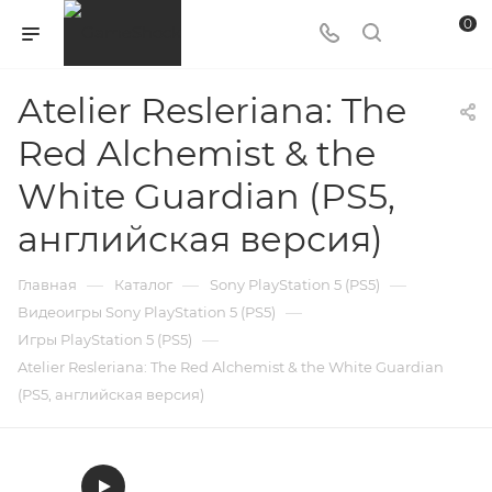
0
Atelier Resleriana: The
Red Alchemist & the
White Guardian (PS5,
английская версия)
—
—
—
Главная
Каталог
Sony PlayStation 5 (PS5)
—
Видеоигры Sony PlayStation 5 (PS5)
—
Игры PlayStation 5 (PS5)
Atelier Resleriana: The Red Alchemist & the White Guardian
(PS5, английская версия)