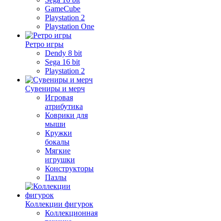
GameCube
Playstation 2
Playstation One
Ретро игры
Dendy 8 bit
Sega 16 bit
Playstation 2
Сувениры и мерч
Игровая
атрибутика
Коврики для
мыши
Кружки
бокалы
Мягкие
игрушки
Конструкторы
Пазлы
Коллекции фигурок
Коллекционная