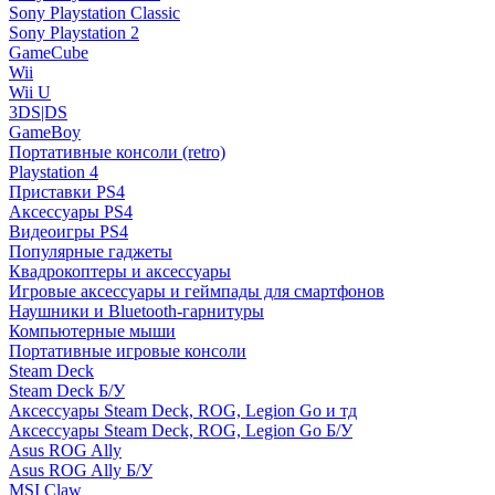
Sony Playstation Classic
Sony Playstation 2
GameCube
Wii
Wii U
3DS|DS
GameBoy
Портативные консоли (retro)
Playstation 4
Приставки PS4
Аксессуары PS4
Видеоигры PS4
Популярные гаджеты
Квадрокоптеры и аксессуары
Игровые аксессуары и геймпады для смартфонов
Наушники и Bluetooth-гарнитуры
Компьютерные мыши
Портативные игровые консоли
Steam Deck
Steam Deck Б/У
Аксессуары Steam Deck, ROG, Legion Go и тд
Аксессуары Steam Deck, ROG, Legion Go Б/У
Asus ROG Ally
Asus ROG Ally Б/У
MSI Claw