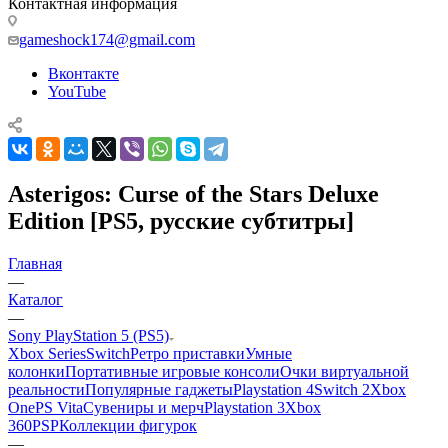
Контактная информация
gameshock174@gmail.com
Вконтакте
YouTube
Asterigos: Curse of the Stars Deluxe
Edition [PS5, русские субтитры]
Главная
—
Каталог
—
Sony PlayStation 5 (PS5)
Xbox Series
Switch
Ретро приставки
Умные
колонки
Портативные игровые консоли
Очки виртуальной
реальности
Популярные гаджеты
Playstation 4
Switch 2
Xbox
One
PS Vita
Сувениры и мерч
Playstation 3
Xbox
360
PSP
Коллекции фигурок
—