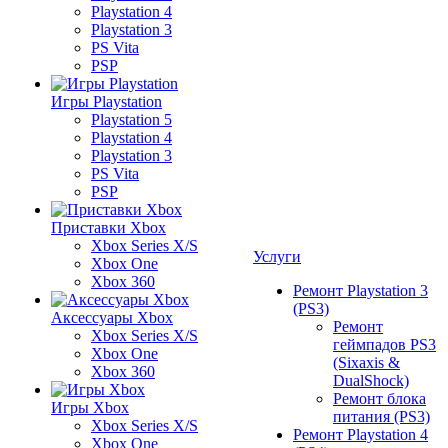
Playstation 4
Playstation 3
PS Vita
PSP
Игры Playstation
Playstation 5
Playstation 4
Playstation 3
PS Vita
PSP
Приставки Xbox
Xbox Series X/S
Услуги
Xbox One
Xbox 360
Ремонт Playstation 3
(PS3)
Аксессуары Xbox
Ремонт
Xbox Series X/S
геймпадов PS3
Xbox One
(Sixaxis &
Xbox 360
DualShock)
Ремонт блока
Игры Xbox
питания (PS3)
Xbox Series X/S
Ремонт Playstation 4
Xbox One