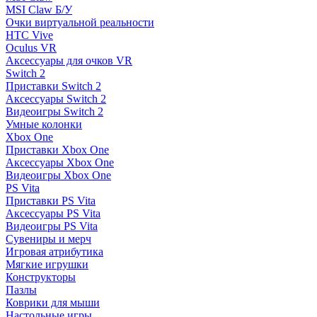
MSI Claw Б/У
Очки виртуальной реальности
HTC Vive
Oculus VR
Аксессуары для очков VR
Switch 2
Приставки Switch 2
Аксессуары Switch 2
Видеоигры Switch 2
Умные колонки
Xbox One
Приставки Xbox One
Аксессуары Xbox One
Видеоигры Xbox One
PS Vita
Приставки PS Vita
Аксессуары PS Vita
Видеоигры PS Vita
Сувениры и мерч
Игровая атрибутика
Мягкие игрушки
Конструкторы
Пазлы
Коврики для мыши
Настольные игры