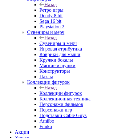
Назад
Ретро игры
Dendy 8 bit
Sega 16 bit
Playstation 2
Сувениры и мерч
Назад
Сувениры и мерч
Игровая атрибутика
Коврики для мыши
Кружки бокалы
Мягкие игрушки
Конструкторы
Пазлы
Коллекции фигурок
Назад
Коллекции фигурок
Коллекционная техника
Персонажи фильмов
Персонажи игр
Подставки Cable Guys
Amiibo
Funko
Акции
Услуги