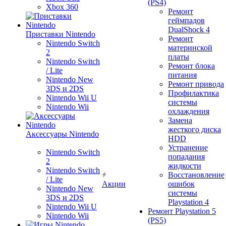
(PS4)
Xbox 360
Ремонт
геймпадов
DualShock 4
Приставки Nintendo
Ремонт
Nintendo Switch
материнской
2
платы
Nintendo Switch
Ремонт блока
/ Lite
питания
Nintendo New
Ремонт привода
3DS и 2DS
Профилактика
Nintendo Wii U
системы
Nintendo Wii
охлаждения
Замена
жесткого диска
Аксессуары Nintendo
HDD
Устранение
Nintendo Switch
попадания
2
жидкости
Nintendo Switch
Восстановление
/ Lite
Акции
ошибок
Nintendo New
системы
3DS и 2DS
Playstation 4
Nintendo Wii U
Ремонт Playstation 5
Nintendo Wii
(PS5)