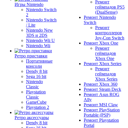
Ремонт
Игры Nintendo
геймпадов PS5
Nintendo Switch
(DualSense)
2
Ремонт Nintendo
Nintendo Switch
Switch
/ Lite
Ремонт
Nintendo New
контроллеров
3DS и 2DS
Joy-Con Switch
Nintendo Wii U
Ремонт Xbox One
Nintendo Wii
Ремонт
геймпадов
Ретро приставки
Xbox One
Портативные
Ремонт Xbox Series
консоли
Ремонт
Dendy 8 bit
геймпадов
Sega 16 bit
Xbox Series
Nintendo
Ремонт Xbox 360
Classic
Ремонт Steam Deck
Playstation
Ремонт Asus ROG
Classic
Ally
GameCube
Ремонт MSI Claw
Playstation 2
Ремонт PlayStation
Portable (PSP)
Ретро аксессуары
Ремонт Playstation
Dendy 8 bit
Portal
Sega 16 bit